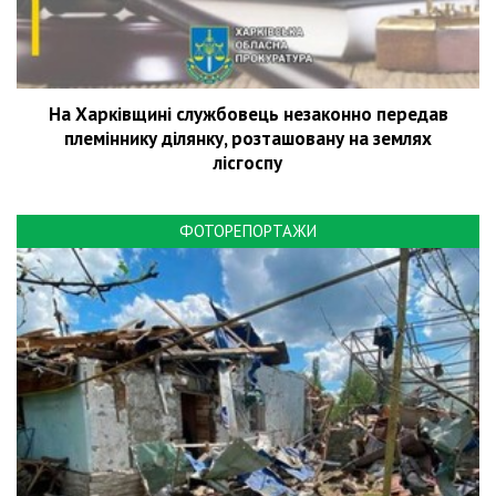
На Харківщині службовець незаконно передав
племіннику ділянку, розташовану на землях
лісгоспу
ФОТОРЕПОРТАЖИ