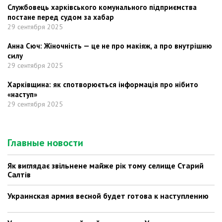
Службовець харківського комунального підприємства
постане перед судом за хабар
29 сентября 2025
Анна Сюч: Жіночність — це не про макіяж, а про внутрішню
силу
29 сентября 2025
Харківщина: як спотворюється інформація про нібито
«наступ»
29 сентября 2025
Главные новости
Як виглядає звільнене майже рік тому селище Старий
Салтів
Украинская армия весной будет готова к наступлению