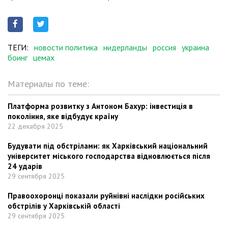
ТЕГИ:
новости политика
нидерланды
россия
украина
боинг
цемах
Материалы по теме:
Платформа розвитку з Антоном Бахур: інвестиція в
покоління, яке відбудує країну
22 декабря 2025
Будувати під обстрілами: як Харківський національний
університет міського господарства відновлюється після
24 ударів
29 сентября 2025
Правоохоронці показали руйнівні наслідки російських
обстрілів у Харківській області
29 сентября 2025