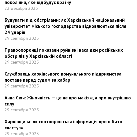
покоління, яке відбудує країну
22 декабря 2025
Будувати під обстрілами: як Харківський національний
університет міського господарства відновлюється після
24 ударів
29 сентября 2025
Правоохоронці показали руйнівні наслідки російських
обстрілів у Харківській області
29 сентября 2025
Службовець харківського комунального підприємства
постане перед судом за хабар
29 сентября 2025
Анна Сюч: Жіночність — це не про макіяж, а про внутрішню
силу
29 сентября 2025
Харківщина: як спотворюється інформація про нібито
«наступ»
29 сентября 2025