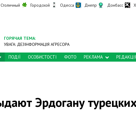
Столичный
Городской
Одесса
Днепр
Донбасс
Х
ГОРЯЧАЯ ТЕМА:
УВАГА: ДЕЗІНФОРМАЦІЯ АГРЕСОРА
ПОДІЇ
ОСОБИСТОСТІ
ФОТО
РЕКЛАМА
РЕДАКЦІ
ыдают Эрдогану турецки