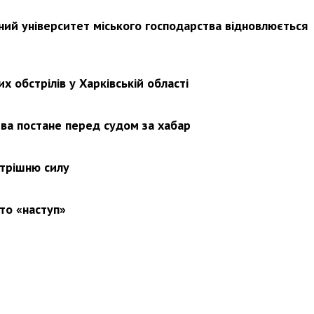
ьний університет міського господарства відновлюється
х обстрілів у Харківській області
ва постане перед судом за хабар
утрішню силу
то «наступ»