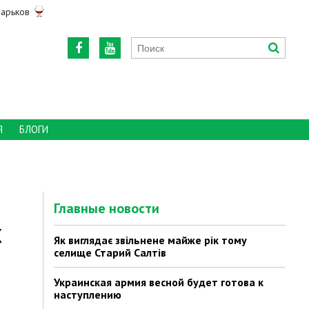
арьков
Я
БЛОГИ
Главные новости
х
Як виглядає звільнене майже рік тому
селище Старий Салтів
Украинская армия весной будет готова к
наступлению