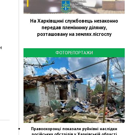
На Харківщині службовець незаконно
передав племіннику ділянку,
розташовану на землях лісгоспу
и
ФОТОРЕПОРТАЖИ
Правоохоронці показали руйнівні наслідки
російських обстрілів у Харківській області