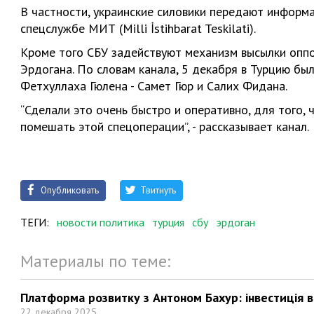
В частности, украинские силовики передают информ
спецслужбе МИТ (Milli İstihbarat Teskilati).
Кроме того СБУ задействуют механизм высылки опп
Эрдогана. По словам канала, 5 декабря в Турцию б
Фетхуллаха Гюлена - Самет Гюр и Салих Фидана.
“Сделали это очень быстро и оперативно, для того,
помешать этой спецоперации”, - рассказывает канал.
Опубликовать
Твитнуть
ТЕГИ:
новости политика
турция
сбу
эрдоган
Материалы по теме:
Платформа розвитку з Антоном Бахур: інвестиція в 
22 декабря 2025