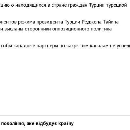
ацию о находящихся в стране граждан Турции турецкой
онентов режима президента Турции Реджепа Тайипа
ыли высланы сторонники оппозиционного политика
 чтобы западные партнеры по закрытым каналам не успел
покоління, яке відбудує країну