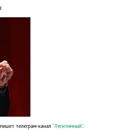
а
 пишет телеграм-канал
“Легитимный”
.