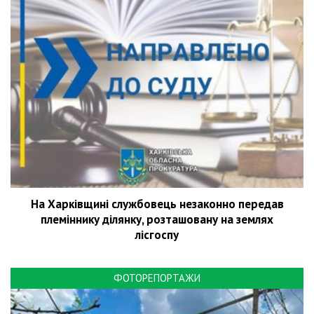
На Харківщині службовець незаконно передав
племіннику ділянку, розташовану на землях
лісгоспу
ФОТОРЕПОРТАЖИ