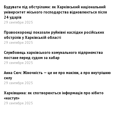
Будувати під обстрілами: як Харківський національний
університет міського господарства відновлюється після
24 ударів
29 сентября 2025
Правоохоронці показали руйнівні наслідки російських
обстрілів у Харківській області
29 сентября 2025
Службовець харківського комунального підприємства
постане перед судом за хабар
29 сентября 2025
Анна Сюч: Жіночність — це не про макіяж, а про внутрішню
силу
29 сентября 2025
Харківщина: як спотворюється інформація про нібито
«наступ»
29 сентября 2025