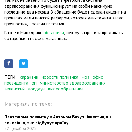
так как не знаем, что будет в феврале, а система
здравоохранения функционирует на своём максимуме
последние два месяца. В обращение будет сделан акцент на
провалах медицинской реформы, которая уничтожила запас
прочности», – заявил источник.
Ранее в Минздраве
объяснили
, почему запретили продавать
батарейки и носки в магазинах.
ТЕГИ:
карантин
новости политика
моз
офис
президента
оп
министерство здравоохранения
зеленский
локдаун
видеообращение
Материалы по теме:
Платформа розвитку з Антоном Бахур: інвестиція в
покоління, яке відбудує країну
22 декабря 2025