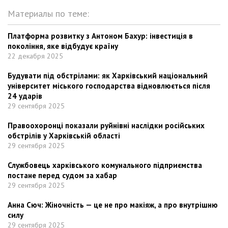
Материалы по теме:
Платформа розвитку з Антоном Бахур: інвестиція в
покоління, яке відбудує країну
22 декабря 2025
Будувати під обстрілами: як Харківський національний
університет міського господарства відновлюється після
24 ударів
29 сентября 2025
Правоохоронці показали руйнівні наслідки російських
обстрілів у Харківській області
29 сентября 2025
Службовець харківського комунального підприємства
постане перед судом за хабар
29 сентября 2025
Анна Сюч: Жіночність — це не про макіяж, а про внутрішню
силу
29 сентября 2025