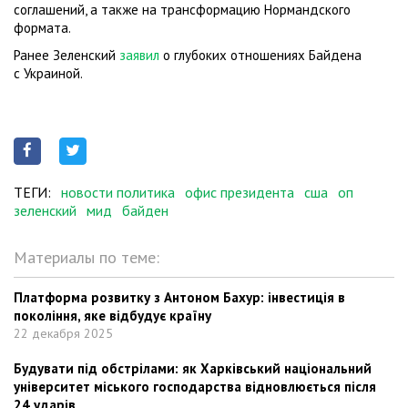
соглашений, а также на трансформацию Нормандского
формата.
Ранее Зеленский
заявил
о глубоких отношениях Байдена
с Украиной.
ТЕГИ:
новости политика
офис президента
сша
оп
зеленский
мид
байден
Материалы по теме:
Платформа розвитку з Антоном Бахур: інвестиція в
покоління, яке відбудує країну
22 декабря 2025
Будувати під обстрілами: як Харківський національний
університет міського господарства відновлюється після
24 ударів