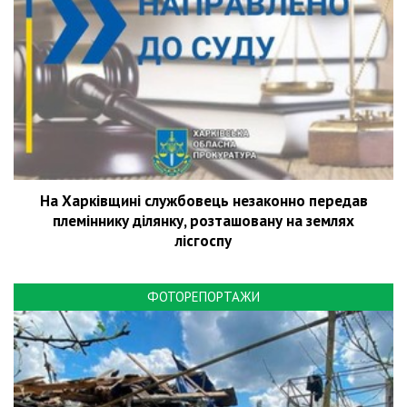
На Харківщині службовець незаконно передав
племіннику ділянку, розташовану на землях
лісгоспу
ФОТОРЕПОРТАЖИ