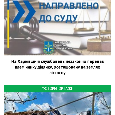
На Харківщині службовець незаконно передав
племіннику ділянку, розташовану на землях
лісгоспу
ФОТОРЕПОРТАЖИ