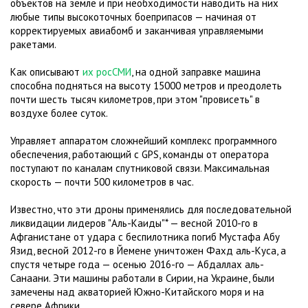
объектов на земле и при необходимости наводить на них
любые типы высокоточных боеприпасов — начиная от
корректируемых авиабомб и заканчивая управляемыми
ракетами.
Как описывают
их росСМИ
, на одной заправке машина
способна подняться на высоту 15000 метров и преодолеть
почти шесть тысяч километров, при этом "провисеть" в
воздухе более суток.
Управляет аппаратом сложнейший комплекс программного
обеспечения, работающий с GPS, команды от оператора
поступают по каналам спутниковой связи. Максимальная
скорость — почти 500 километров в час.
Известно, что эти дроны применялись для последовательной
ликвидации лидеров "Аль-Каиды"* — весной 2010-го в
Афганистане от удара с беспилотника погиб Мустафа Абу
Язид, весной 2012-го в Йемене уничтожен Фахд аль-Куса, а
спустя четыре года — осенью 2016-го — Абдаллах аль-
Санаани. Эти машины работали в Сирии, на Украине, были
замечены над акваторией Южно-Китайского моря и на
севере Африки.