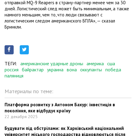
отправкой MQ-9 Reapers в страну-партнер менее чем за 30
дней. Логистический след может быть минимальным, а также
намного меньшим, чем то, что люди связывают с
логистическим следом американского БПЛА», — сказал
Бринкли.
ТЕГИ:
американские ударные дроны
америка
сша
россия
байрактар
украина
вона
оккупанты
победа
паляниця
Материалы по теме:
Платформа розвитку з Антоном Бахур: інвестиція в
покоління, яке відбудує країну
22 декабря 2025
Будувати під обстрілами: як Харківський національний
університет міського господарства відновлюється після