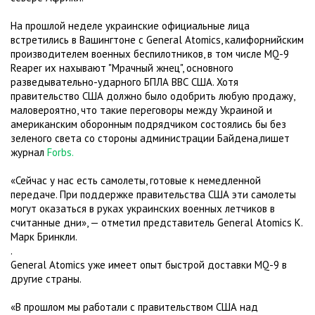
На прошлой неделе украинские официальные лица
встретились в Вашингтоне с General Atomics, калифорнийским
производителем военных беспилотников, в том числе MQ-9
Reaper их нахывают "Мрачный жнец", основного
разведывательно-ударного БПЛА ВВС США. Хотя
правительство США должно было одобрить любую продажу,
маловероятно, что такие переговоры между Украиной и
американским оборонным подрядчиком состоялись бы без
зеленого света со стороны администрации Байдена,пишет
журнал
Forbs.
«Сейчас у нас есть самолеты, готовые к немедленной
передаче. При поддержке правительства США эти самолеты
могут оказаться в руках украинских военных летчиков в
считанные дни», — отметил представитель General Atomics К.
Марк Бринкли.
.
General Atomics уже имеет опыт быстрой доставки MQ-9 в
другие страны.
«В прошлом мы работали с правительством США над