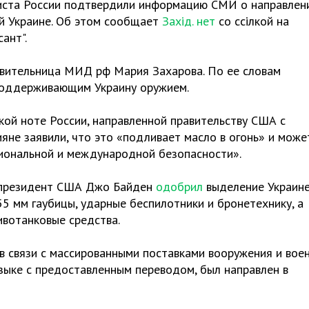
иста России подтвердили информацию СМИ о направлен
й Украине. Об этом сообщает
Захід. нет
со ссілкой на
сант".
вительница МИД рф Мария Захарова. По ее словам
 поддерживающим Украину оружием.
ой ноте России, направленной правительству США с
яне заявили, что это «подливает масло в огонь» и може
гиональной и международной безопасности».
к президент США Джо Байден
одобрил
выделение Украин
55 мм гаубицы, ударные беспилотники и бронетехнику, а
вотанковые средства.
в связи с массированными поставками вооружения и вое
языке с предоставленным переводом, был направлен в