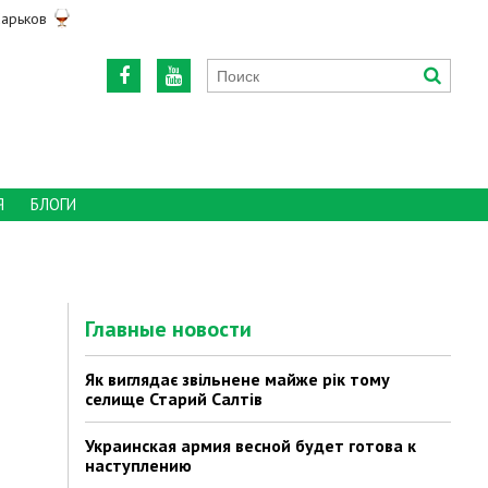
арьков
Я
БЛОГИ
Главные новости
Як виглядає звільнене майже рік тому
селище Старий Салтів
Украинская армия весной будет готова к
наступлению