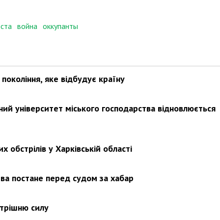
еста
война
оккупанты
покоління, яке відбудує країну
ьний університет міського господарства відновлюється
х обстрілів у Харківській області
ва постане перед судом за хабар
утрішню силу