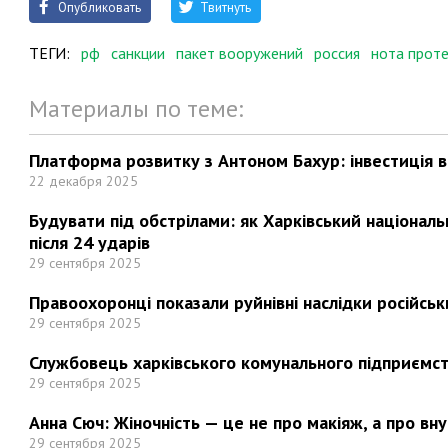
Опубликовать
Твитнуть
ТЕГИ:
рф
санкции
пакет вооружений
россия
нота прот
Материалы по теме:
Платформа розвитку з Антоном Бахур: інвестиція в 
22 декабря 2025
Будувати під обстрілами: як Харківський націонал
після 24 ударів
29 сентября 2025
Правоохоронці показали руйнівні наслідки російськи
29 сентября 2025
Службовець харківського комунального підприємст
29 сентября 2025
Анна Сюч: Жіночність — це не про макіяж, а про вн
29 сентября 2025