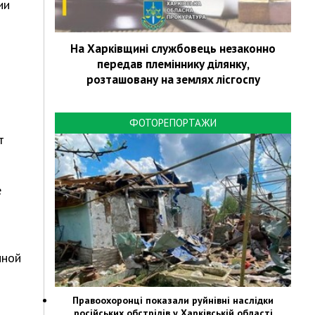
ии
На Харківщині службовець незаконно
передав племіннику ділянку,
розташовану на землях лісгоспу
ФОТОРЕПОРТАЖИ
т
е
нной
Правоохоронці показали руйнівні наслідки
російських обстрілів у Харківській області