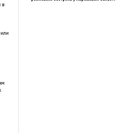
 в
 или
ам
к