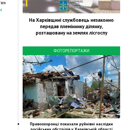
ти»
и
На Харківщині службовець незаконно
передав племіннику ділянку,
розташовану на землях лісгоспу
ФОТОРЕПОРТАЖИ
Правоохоронці показали руйнівні наслідки
російських обстрілів у Харківській області