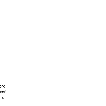
ого
ской
нты