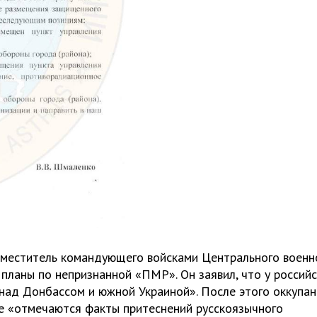
заместитель командующего войсками Центрального военн
планы по непризнанной «ПМР». Он заявил, что у россий
 над Донбассом и южной Украиной». После этого оккупа
е «отмечаются факты притеснений русскоязычного