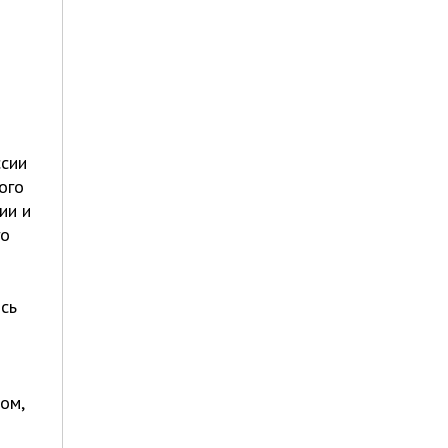
ссии
ого
ии и
го
сь
ом,