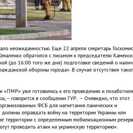
ало неожиданностью. Еще 22 апреля секретарь Госкоми
маленко обратился с письмом к председателю Каменск
ной (до 16:00 того же дня) подготовке сведений о налич
ажданской обороны города». В случае отсутствия тако
ли «ПМР» уже готовились к его проведению и позаботили
а, – говорится в сообщении ГУР. – Очевидно, что этот
 организованных ФСБ для нагнетания панических и
и должны оправдать войну на территории Украины или
тве территории с определенным мобилизационным резерв
могут проводить атаки на украинскую территорию».