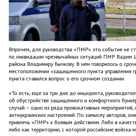
Впрочем, для руководства «ПМР» это событие не ст
по ликвидации чрезвычайных ситуаций ПМР Вадим Ш
района Владимиру Бычкову. В нем говорилось о сроч
местоположении «защищенного пункта управления гр
пункта ставился вопрос о его срочном создании.
«То есть, еще за три дня до инцидента, руководите
об обустройстве защищенного и комфортного бункер
случай – одно из ряда провокативных мероприятий,
антиукраинских настроений. По замыслу авторов, он
привлечь «ПМР» к боевым действиям. Либо в качес
либо как территорию, с которой российские войска 