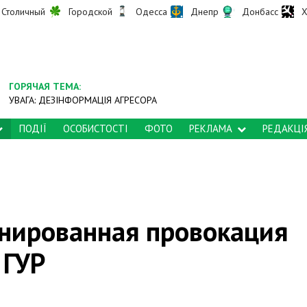
Столичный
Городской
Одесса
Днепр
Донбасс
Х
ГОРЯЧАЯ ТЕМА:
УВАГА: ДЕЗІНФОРМАЦІЯ АГРЕСОРА
ПОДІЇ
ОСОБИСТОСТІ
ФОТО
РЕКЛАМА
РЕДАКЦІ
анированная провокация
 ГУР