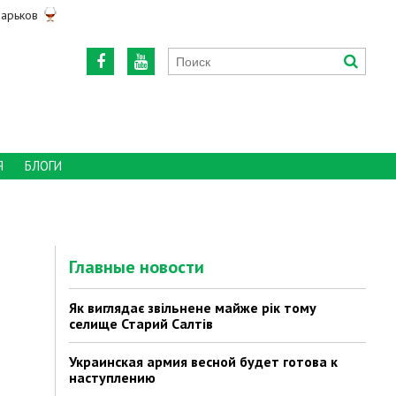
арьков
Я
БЛОГИ
Главные новости
Як виглядає звільнене майже рік тому
селище Старий Салтів
Украинская армия весной будет готова к
наступлению