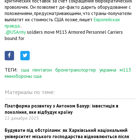
критических поставок за счет сокращения бюрократических
проволочек. Он позволяет де-факто дарить оборудование с
положениями, предусматривающими, что страны-получатели
выплатят их стоимость США позже, пишет
Европейская
правда
..
.
@USArmy
soldiers move M113 Armored Personnel Carriers
bound for
ТЕГИ:
сша
пентагон
бронетранспортер
украина
м113
минобороны сша
Материалы по теме:
Платформа розвитку з Антоном Бахур: інвестиція в
покоління, яке відбудує країну
22 декабря 2025
Будувати під обстрілами: як Харківський національний
університет міського господарства відновлюється після