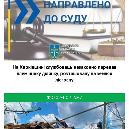
На Харківщині службовець незаконно передав
племіннику ділянку, розташовану на землях
лісгоспу
ФОТОРЕПОРТАЖИ