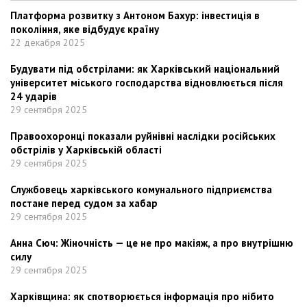
Платформа розвитку з Антоном Бахур: інвестиція в
покоління, яке відбудує країну
22 декабря 2025
Будувати під обстрілами: як Харківський національний
університет міського господарства відновлюється після
24 ударів
29 сентября 2025
Правоохоронці показали руйнівні наслідки російських
обстрілів у Харківській області
29 сентября 2025
Службовець харківського комунального підприємства
постане перед судом за хабар
29 сентября 2025
Анна Сюч: Жіночність — це не про макіяж, а про внутрішню
силу
29 сентября 2025
Харківщина: як спотворюється інформація про нібито