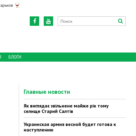
арьков
Я
БЛОГИ
Главные новости
Як виглядає звільнене майже рік тому
селище Старий Салтів
Украинская армия весной будет готова к
наступлению