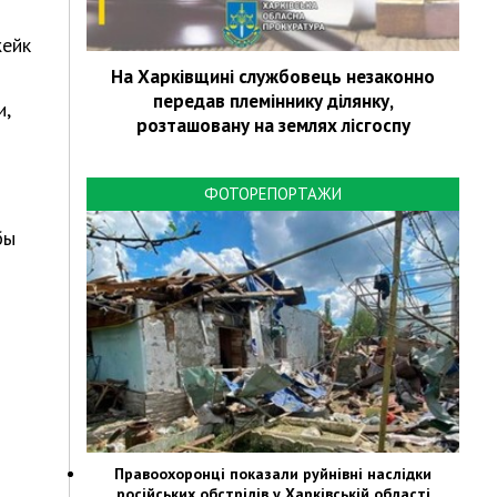
жейк
На Харківщині службовець незаконно
передав племіннику ділянку,
и,
розташовану на землях лісгоспу
ФОТОРЕПОРТАЖИ
бы
Правоохоронці показали руйнівні наслідки
російських обстрілів у Харківській області