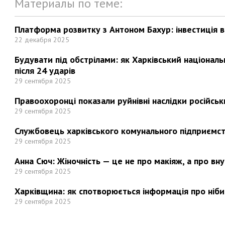
Материалы по теме:
Платформа розвитку з Антоном Бахур: інвестиція в 
22 декабря 2025
Будувати під обстрілами: як Харківський націонал
після 24 ударів
29 сентября 2025
Правоохоронці показали руйнівні наслідки російськи
29 сентября 2025
Службовець харківського комунального підприємст
29 сентября 2025
Анна Сюч: Жіночність — це не про макіяж, а про вн
29 сентября 2025
Харківщина: як спотворюється інформація про ніби
29 сентября 2025