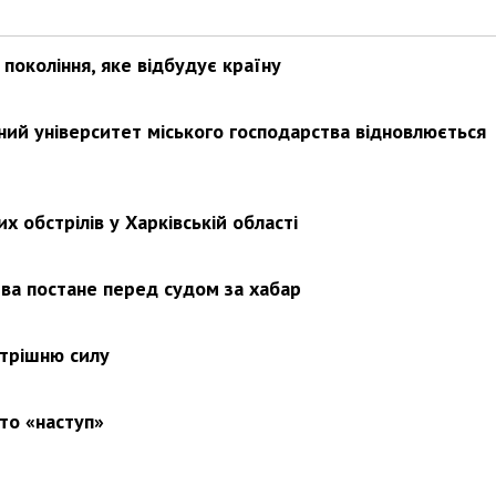
покоління, яке відбудує країну
ьний університет міського господарства відновлюється
х обстрілів у Харківській області
ва постане перед судом за хабар
утрішню силу
то «наступ»