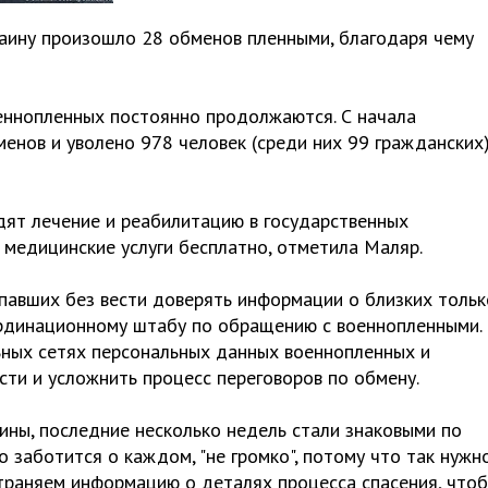
аину произошло 28 обменов пленными, благодаря чему
ннопленных постоянно продолжаются. С начала
ов и уволено 978 человек (среди них 99 гражданских)"
ят лечение и реабилитацию в государственных
медицинские услуги бесплатно, отметила Маляр.
павших без вести доверять информации о близких тольк
рдинационному штабу по обращению с военнопленными.
ьных сетях персональных данных военнопленных и
сти и усложнить процесс переговоров по обмену.
ны, последние несколько недель стали знаковыми по
 заботится о каждом, "не громко", потому что так нужно
страняем информацию о деталях процесса спасения, что