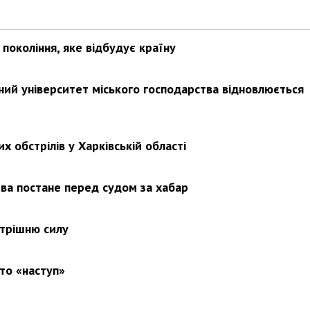
покоління, яке відбудує країну
ьний університет міського господарства відновлюється
х обстрілів у Харківській області
ва постане перед судом за хабар
утрішню силу
то «наступ»