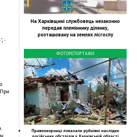
На Харківщині службовець незаконно
передав племіннику ділянку,
розташовану на землях лісгоспу
, -
ФОТОРЕПОРТАЖИ
о
 При
.
Правоохоронці показали руйнівні наслідки
бы
російських обстрілів у Харківській області