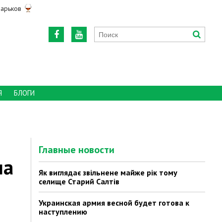
арьков
Я
БЛОГИ
Главные новости
ла
Як виглядає звільнене майже рік тому
селище Старий Салтів
Украинская армия весной будет готова к
наступлению