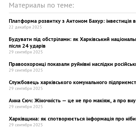
Материалы по теме:
Платформа розвитку з Антоном Бахур: інвестиція в 
22 декабря 2025
Будувати під обстрілами: як Харківський націонал
після 24 ударів
29 сентября 2025
Правоохоронці показали руйнівні наслідки російськи
29 сентября 2025
Службовець харківського комунального підприємст
29 сентября 2025
Анна Сюч: Жіночність — це не про макіяж, а про вн
29 сентября 2025
Харківщина: як спотворюється інформація про ніби
29 сентября 2025