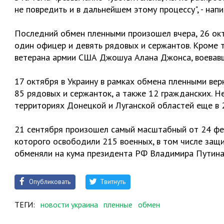
не повредить и в дальнейшем этому процессу", - напи
Последний обмен пленными произошел вчера, 26 окт
один офицер и девять рядовых и сержантов. Кроме т
ветерана армии США Джошуа Алана Джонса, воевавше
17 октября в Украину в рамках обмена пленными ве
85 рядовых и сержанток, а также 12 гражданских. Н
территориях Донецкой и Луганской областей еще в 
21 сентября произошел самый масштабный от 24 фе
которого освободили 215 военных, в том числе защи
обменяли на кума президента РФ Владимира Путина
Опубликовать
Твитнуть
ТЕГИ:
новости украина
пленные
обмен