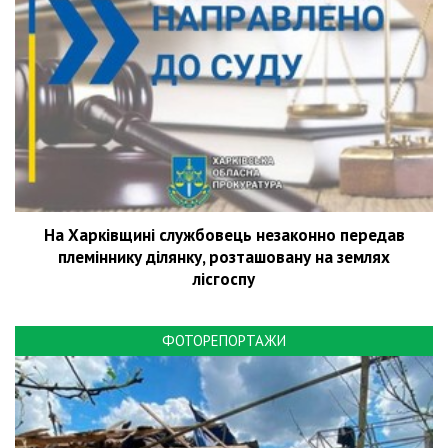
На Харківщині службовець незаконно передав
племіннику ділянку, розташовану на землях
лісгоспу
ФОТОРЕПОРТАЖИ