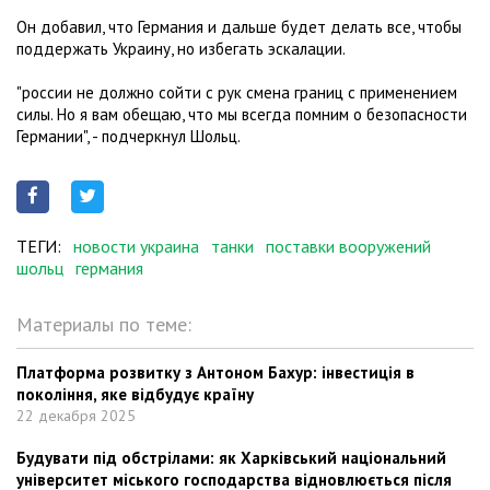
Он добавил, что Германия и дальше будет делать все, чтобы
поддержать Украину, но избегать эскалации.
"россии не должно сойти с рук смена границ с применением
силы. Но я вам обещаю, что мы всегда помним о безопасности
Германии", - подчеркнул Шольц.
ТЕГИ:
новости украина
танки
поставки вооружений
шольц
германия
Материалы по теме:
Платформа розвитку з Антоном Бахур: інвестиція в
покоління, яке відбудує країну
22 декабря 2025
Будувати під обстрілами: як Харківський національний
університет міського господарства відновлюється після