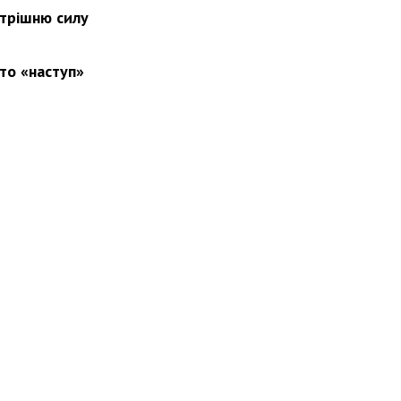
утрішню силу
то «наступ»
вини
Події
Особистості
Фото
Реклама
Редакція
Б
Новости Украины: события, политика, экономика, общество, в мире
© Dozor.UA