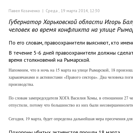
Павел Козаченко | Среда , 19 марта 2014, 12:30
Губернатор Харьковской области Игорь Бал
человек во время конфликта на улице Рым
По его словам, правоохранители выясняют, кто имен
В течение 5-6 дней правоохранители должны сделат
время столкновений на Рымарской.
Напомним, что в ночь на 15 марта на улице Рымарской, 18 произо
харьковчанами и активистами «Правого сектора». Два человека пог
производства.
По словам зампредседателя ХОГА Василия Хомы, в отношении 27 че
отпустили, потому что большинство из них были несовершеннолетн
Сегодня, 19 марта, будет определна дальнейшая мера пресечения д
Похороны убитых активистов прошли 18 марта.