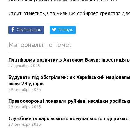
Стоит отметить, что милиция собирает средства для
Опубликовать
Твитнуть
Материалы по теме:
Платформа розвитку з Антоном Бахур: інвестиція в 
22 декабря 2025
Будувати під обстрілами: як Харківський націонал
після 24 ударів
29 сентября 2025
Правоохоронці показали руйнівні наслідки російськи
29 сентября 2025
Службовець харківського комунального підприємст
29 сентября 2025