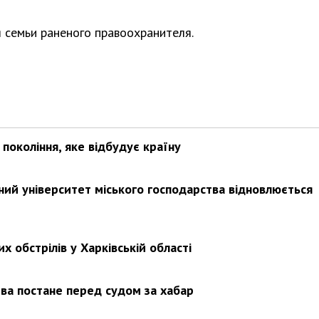
 семьи раненого правоохранителя.
покоління, яке відбудує країну
ьний університет міського господарства відновлюється
х обстрілів у Харківській області
ва постане перед судом за хабар