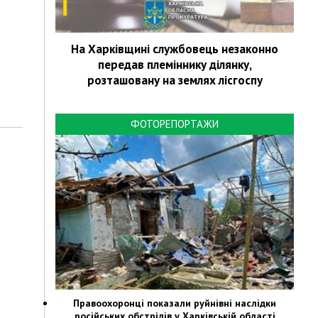
На Харківщині службовець незаконно
передав племіннику ділянку,
розташовану на землях лісгоспу
ФОТОРЕПОРТАЖИ
Правоохоронці показали руйнівні наслідки
російських обстрілів у Харківській області