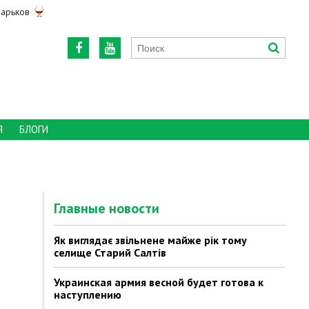
арьков
Я
БЛОГИ
Главные новости
Як виглядає звільнене майже рік тому
селище Старий Салтів
Украинская армия весной будет готова к
наступлению