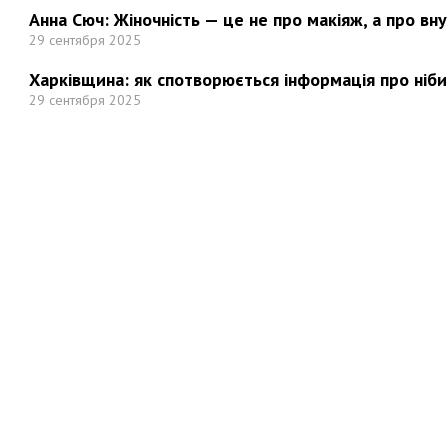
Анна Сюч: Жіночність — це не про макіяж, а про вн
29 сентября 2025
Харківщина: як спотворюється інформація про ніби
29 сентября 2025
Но
Мы в социальных сетях: