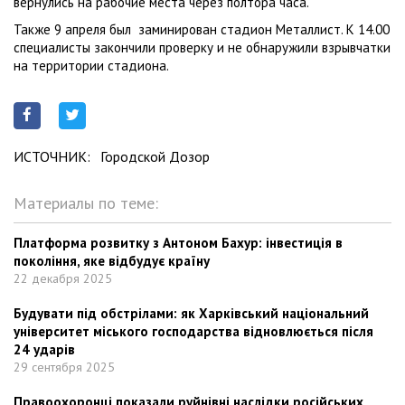
вернулись на рабочие места через полтора часа.
Также 9 апреля был заминирован стадион Металлист. К 14.00
специалисты закончили проверку и не обнаружили взрывчатки
на территории стадиона.
ИСТОЧНИК:
Городской Дозор
Материалы по теме:
Платформа розвитку з Антоном Бахур: інвестиція в
покоління, яке відбудує країну
22 декабря 2025
Будувати під обстрілами: як Харківський національний
університет міського господарства відновлюється після
24 ударів
29 сентября 2025
Правоохоронці показали руйнівні наслідки російських