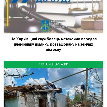
На Харківщині службовець незаконно передав
племіннику ділянку, розташовану на землях
лісгоспу
ФОТОРЕПОРТАЖИ