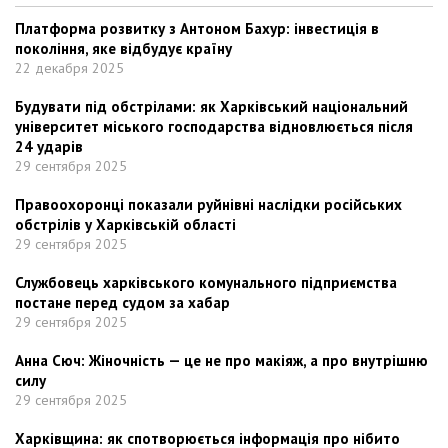
Платформа розвитку з Антоном Бахур: інвестиція в
покоління, яке відбудує країну
22 декабря 2025
Будувати під обстрілами: як Харківський національний
університет міського господарства відновлюється після
24 ударів
29 сентября 2025
Правоохоронці показали руйнівні наслідки російських
обстрілів у Харківській області
29 сентября 2025
Службовець харківського комунального підприємства
постане перед судом за хабар
29 сентября 2025
Анна Сюч: Жіночність — це не про макіяж, а про внутрішню
силу
29 сентября 2025
Харківщина: як спотворюється інформація про нібито