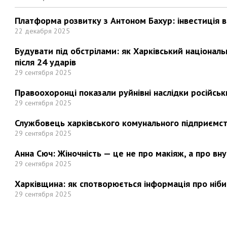
Платформа розвитку з Антоном Бахур: інвестиція в 
22 декабря 2025
Будувати під обстрілами: як Харківський націонал
після 24 ударів
29 сентября 2025
Правоохоронці показали руйнівні наслідки російськи
29 сентября 2025
Службовець харківського комунального підприємст
29 сентября 2025
Анна Сюч: Жіночність — це не про макіяж, а про вн
29 сентября 2025
Харківщина: як спотворюється інформація про ніби
29 сентября 2025