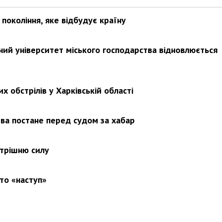
покоління, яке відбудує країну
ьний університет міського господарства відновлюється
х обстрілів у Харківській області
ва постане перед судом за хабар
утрішню силу
то «наступ»