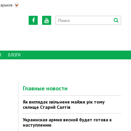
арьков
Я
БЛОГИ
Главные новости
Як виглядає звільнене майже рік тому
селище Старий Салтів
Украинская армия весной будет готова к
наступлению