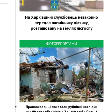
На Харківщині службовець незаконно
передав племіннику ділянку,
розташовану на землях лісгоспу
ФОТОРЕПОРТАЖИ
Правоохоронці показали руйнівні наслідки
російських обстрілів у Харківській області