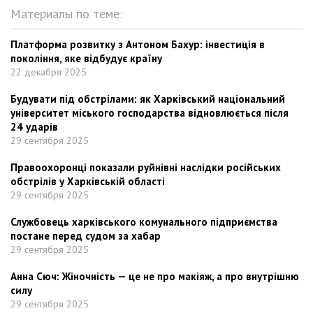
Материалы по теме:
Платформа розвитку з Антоном Бахур: інвестиція в
покоління, яке відбудує країну
22 декабря 2025
Будувати під обстрілами: як Харківський національний
університет міського господарства відновлюється після
24 ударів
29 сентября 2025
Правоохоронці показали руйнівні наслідки російських
обстрілів у Харківській області
29 сентября 2025
Службовець харківського комунального підприємства
постане перед судом за хабар
29 сентября 2025
Анна Сюч: Жіночність — це не про макіяж, а про внутрішню
силу
29 сентября 2025