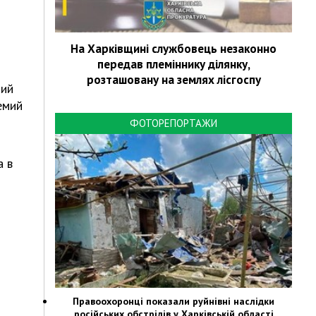
На Харківщині службовець незаконно
передав племіннику ділянку,
розташовану на землях лісгоспу
ний
емий
ФОТОРЕПОРТАЖИ
а в
Правоохоронці показали руйнівні наслідки
російських обстрілів у Харківській області