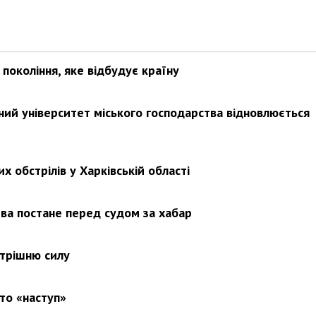
покоління, яке відбудує країну
ьний університет міського господарства відновлюється
х обстрілів у Харківській області
ва постане перед судом за хабар
утрішню силу
то «наступ»