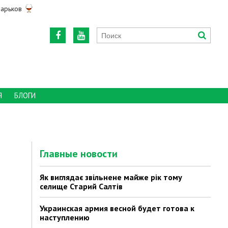
арьков
Я
БЛОГИ
Главные новости
Як виглядає звільнене майже рік тому
селище Старий Салтів
Украинская армия весной будет готова к
наступлению