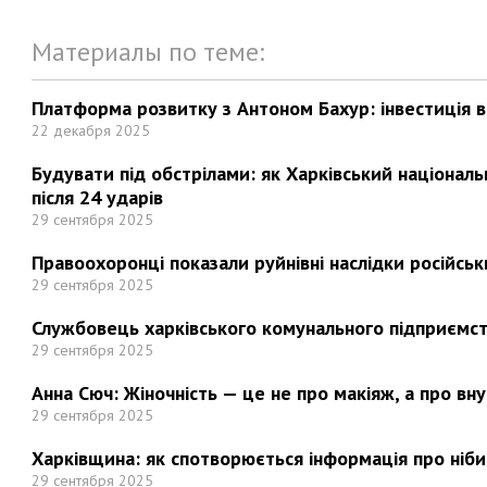
Материалы по теме:
Платформа розвитку з Антоном Бахур: інвестиція в 
22 декабря 2025
Будувати під обстрілами: як Харківський націонал
після 24 ударів
29 сентября 2025
Правоохоронці показали руйнівні наслідки російськи
29 сентября 2025
Службовець харківського комунального підприємст
29 сентября 2025
Анна Сюч: Жіночність — це не про макіяж, а про вн
29 сентября 2025
Харківщина: як спотворюється інформація про ніби
29 сентября 2025