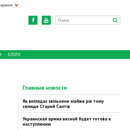
арьков
Я
БЛОГИ
Главные новости
Як виглядає звільнене майже рік тому
селище Старий Салтів
Украинская армия весной будет готова к
наступлению