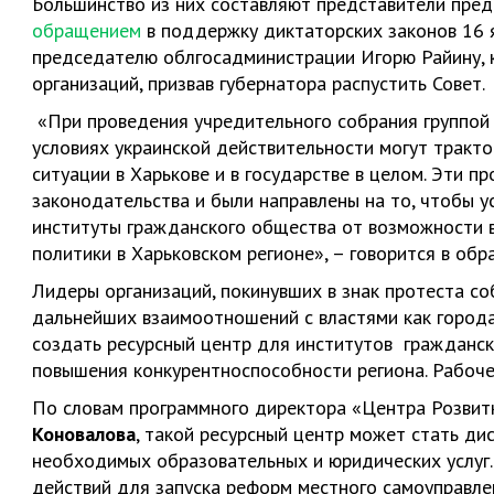
Большинство из них составляют представители пре
обращением
в поддержку диктаторских законов 16 
председателю облгосадминистрации Игорю Райину, 
организаций, призвав губернатора распустить Совет.
«При проведения учредительного собрания группой 
условиях украинской действительности могут тракто
ситуации в Харькове и в государстве в целом. Эти 
законодательства и были направлены на то, чтобы 
институты гражданского общества от возможности 
политики в Харьковском регионе», – говорится в обр
Лидеры организаций, покинувших в знак протеста с
дальнейших взаимоотношений с властями как города
создать ресурсный центр для институтов гражданск
повышения конкурентноспособности региона. Рабоче
По словам программного директора «Центра Розвит
Коновалова
, такой ресурсный центр может стать д
необходимых образовательных и юридических услуг.
действий для запуска реформ местного самоуправлен