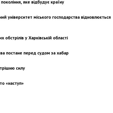
покоління, яке відбудує країну
ьний університет міського господарства відновлюється
х обстрілів у Харківській області
ва постане перед судом за хабар
утрішню силу
то «наступ»