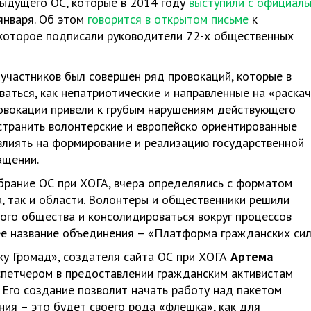
дыдущего ОС, которые в 2014 году
выступили с официал
января. Об этом
говорится в открытом письме
к
которое подписали руководители 72-х общественных
участников был совершен ряд провокаций, которые в
ваться, как непатриотические и направленные на «раскач
провокации привели к грубым нарушениям действующего
устранить волонтерские и европейско ориентированные
влиять на формирование и реализацию государственной
ащении.
обрание ОС при ХОГА, вчера определялись с форматом
, так и области. Волонтеры и общественники решили
ого общества и консолидироваться вокруг процессов
е название объединения – «Платформа гражданских сил
ку Громад», создателя сайта ОС при ХОГА
Артема
испетчером в предоставлении гражданским активистам
 Его создание позволит начать работу над пакетом
ия – это будет своего рода «флешка», как для