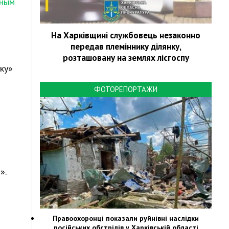
ьным
На Харківщині службовець незаконно
передав племіннику ділянку,
розташовану на землях лісгоспу
ку»
ФОТОРЕПОРТАЖИ
».
Правоохоронці показали руйнівні наслідки
російських обстрілів у Харківській області