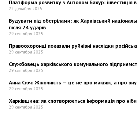
Платформа розвитку з Антоном Бахур: інвестиція в 
22 декабря 2025
Будувати під обстрілами: як Харківський націонал
після 24 ударів
29 сентября 2025
Правоохоронці показали руйнівні наслідки російськи
29 сентября 2025
Службовець харківського комунального підприємст
29 сентября 2025
Анна Сюч: Жіночність — це не про макіяж, а про вн
29 сентября 2025
Харківщина: як спотворюється інформація про ніби
29 сентября 2025