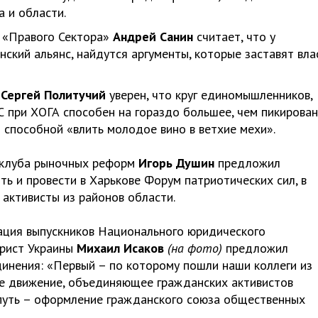
а и области.
и «Правого Сектора»
Андрей Санин
считает, что у
ский альянс, найдутся аргументы, которые заставят вла
»
Сергей Политучий
уверен, что круг единомышленников,
С при ХОГА способен на гораздо большее, чем пикирован
и способной «влить молодое вино в ветхие мехи».
с-клуба рыночных реформ
Игорь Душин
предложил
ь и провести в Харькове Форум патриотических сил, в
 активисты из районов области.
ация выпускников Национального юридического
юрист Украины
Михаил Исаков
(на фото)
предложил
инения: «Первый – по которому пошли наши коллеги из
ое движение, объединяющее гражданских активистов
 путь – оформление гражданского союза общественных