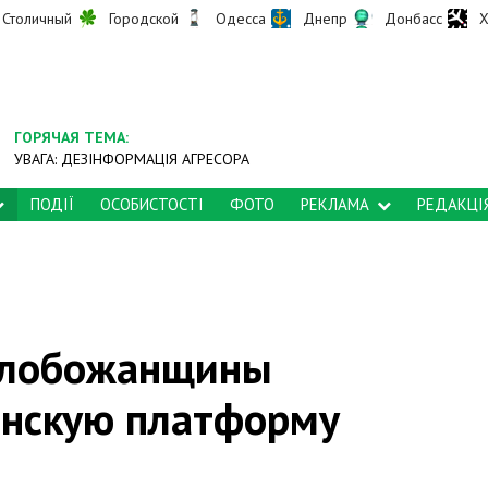
Столичный
Городской
Одесса
Днепр
Донбасс
Х
ГОРЯЧАЯ ТЕМА:
УВАГА: ДЕЗІНФОРМАЦІЯ АГРЕСОРА
ПОДІЇ
ОСОБИСТОСТІ
ФОТО
РЕКЛАМА
РЕДАКЦІ
Слобожанщины
анскую платформу