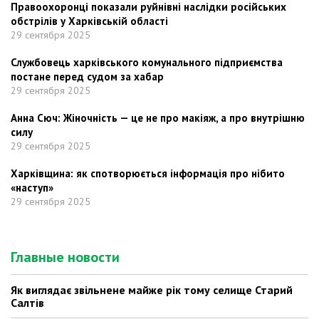
Правоохоронці показали руйнівні наслідки російських
обстрілів у Харківській області
29 сентября 2025
Службовець харківського комунального підприємства
постане перед судом за хабар
29 сентября 2025
Анна Сюч: Жіночність — це не про макіяж, а про внутрішню
силу
29 сентября 2025
Харківщина: як спотворюється інформація про нібито
«наступ»
29 сентября 2025
Главные новости
Як виглядає звільнене майже рік тому селище Старий
Салтів