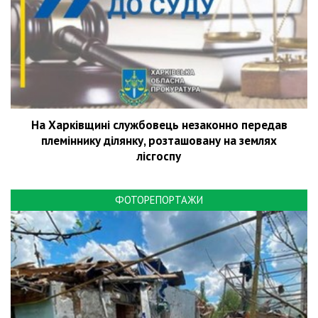
На Харківщині службовець незаконно передав
племіннику ділянку, розташовану на землях
лісгоспу
ФОТОРЕПОРТАЖИ