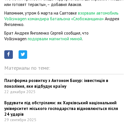
или готовят теракты», – добавил Аваков.
Напомним, утром 6 марта на Салтовке
взорвали автомобиль
Volkswagen командира батальона «Слобожанщина»
Андрея
Янголенко.
Брат Андрея Янголенко Сергей сообщил, что
Volkswagen
подорвали магнитной миной
.
Материалы по теме:
Платформа розвитку з Антоном Бахур: інвестиція в
покоління, яке відбудує країну
22 декабря 2025
Будувати під обстрілами: як Харківський національний
університет міського господарства відновлюється після
24 ударів
29 сентября 2025