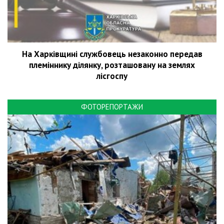
На Харківщині службовець незаконно передав
племіннику ділянку, розташовану на землях
лісгоспу
ФОТОРЕПОРТАЖИ