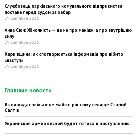
Службовець харківського комунального підприємства
постане перед судом за хабар
29 сентября 2025
Анна Сюч: Жіночність — це не про макіяж, а про внутрішню
силу
29 сентября 2025
Харківщина: як спотворюється інформація про нібито
«наступ»
29 сентября 2025
Главные новости
Як виглядає звільнене майже рік тому селище Старий
Салтів
Украинская армия весной будет готова к наступлению