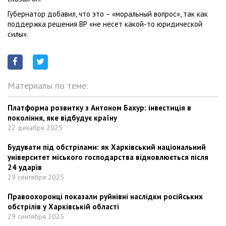
Губернатор добавил, что это – «моральный вопрос», так как
поддержка решения ВР «не несет какой-то юридической
силы».
Материалы по теме:
Платформа розвитку з Антоном Бахур: інвестиція в
покоління, яке відбудує країну
22 декабря 2025
Будувати під обстрілами: як Харківський національний
університет міського господарства відновлюється після
24 ударів
29 сентября 2025
Правоохоронці показали руйнівні наслідки російських
обстрілів у Харківській області
29 сентября 2025