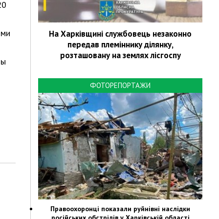
20
ями
На Харківщині службовець незаконно
передав племіннику ділянку,
розташовану на землях лісгоспу
ны
ФОТОРЕПОРТАЖИ
Правоохоронці показали руйнівні наслідки
російських обстрілів у Харківській області