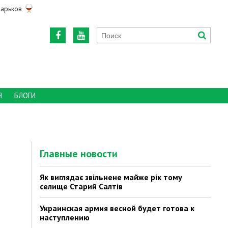
арьков
Я
БЛОГИ
Главные новости
Як виглядає звільнене майже рік тому
селище Старий Салтів
Украинская армия весной будет готова к
наступлению