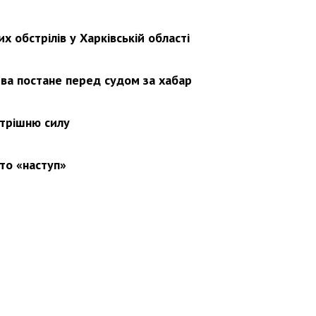
х обстрілів у Харківській області
ва постане перед судом за хабар
утрішню силу
то «наступ»