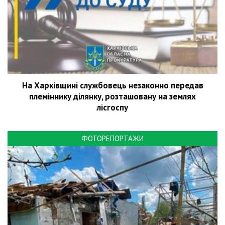
На Харківщині службовець незаконно передав
племіннику ділянку, розташовану на землях
лісгоспу
ФОТОРЕПОРТАЖИ