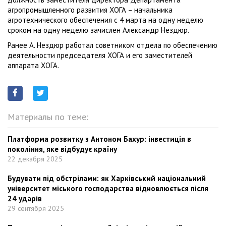
агропромышленного развития ХОГА – начальника
агротехнического обеспечения с 4 марта на одну неделю
сроком на одну неделю зачислен Александр Нездюр.
Ранее А. Нездюр работал советником отдела по обеспечению
деятельности председателя ХОГА и его заместителей
аппарата ХОГА.
Материалы по теме:
Платформа розвитку з Антоном Бахур: інвестиція в
покоління, яке відбудує країну
22 декабря 2025
Будувати під обстрілами: як Харківський національний
університет міського господарства відновлюється після
24 ударів
29 сентября 2025