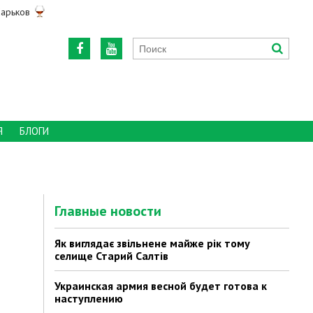
арьков
Я
БЛОГИ
Главные новости
Як виглядає звільнене майже рік тому
селище Старий Салтів
Украинская армия весной будет готова к
наступлению