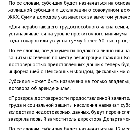
По ее словам, субсидия будет назначаться на основ
жилищной субсидии и декларации о совокупном дохо
ЖКХ. Сумма доходов указывается за вычетом уплаче
«Для неработающего трудоспособного члена семьи,
устанавливается на уровне прожиточного минимума. 
года товаров или услуг на сумму более 50 тыс. грн.», 
По ее словам, все документы подаются лично или на
защиты населения по месту регистрации граждан. Ко
достоверностью представленных данных теперь буд
информацией с Пенсионным Фондом, фискальными о
Субсидия может быть назначена не только владельц
договора об аренде жилья.
«Проверка достоверности предоставленной заявител
труда и социальной защиты населения назначат суб
вследствие недостоверных данных, будут перечислят
заверила первый заместитель директора Департамен
По ее словам, субсидия будет назначаться на 12 ме