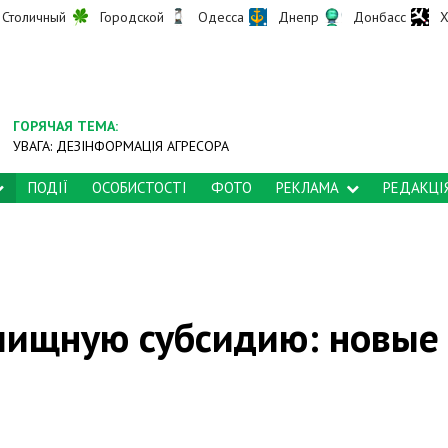
Столичный
Городской
Одесса
Днепр
Донбасс
Х
ГОРЯЧАЯ ТЕМА:
УВАГА: ДЕЗІНФОРМАЦІЯ АГРЕСОРА
ПОДІЇ
ОСОБИСТОСТІ
ФОТО
РЕКЛАМА
РЕДАКЦІ
илищную субсидию: новые