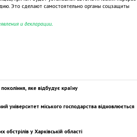
идию. Это сделают самостоятельно органы соцзащиты
явления и декларации.
покоління, яке відбудує країну
ьний університет міського господарства відновлюється
х обстрілів у Харківській області