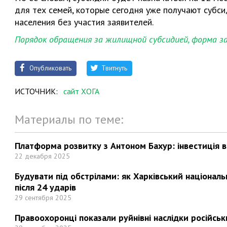
для тех семей, которые сегодня уже получают субс
населения без участия заявителей.
Порядок обращения за жилищной субсидией, форма за
Опубликовать
Твитнуть
ИСТОЧНИК:
сайт ХОГА
Материалы по теме:
Платформа розвитку з Антоном Бахур: інвестиція в 
22 декабря 2025
Будувати під обстрілами: як Харківський націонал
після 24 ударів
29 сентября 2025
Правоохоронці показали руйнівні наслідки російськи