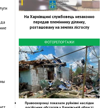
луги
На Харківщині службовець незаконно
ода
передав племіннику ділянку,
розташовану на землях лісгоспу
ение
ФОТОРЕПОРТАЖИ
аны
Правоохоронці показали руйнівні наслідки
чет
російських обстрілів у Харківській області