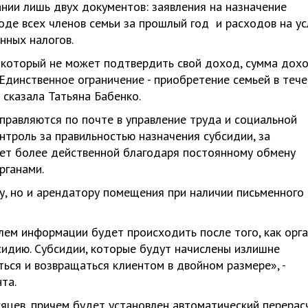
ании лишь двух документов: заявления на назначение
де всех членов семьи за прошлый год и расходов на ус
нных налогов.
 который не может подтвердить свой доход, сумма дох
Единственное ограничение - приобретение семьей в теч
- сказала Татьяна Бабенко.
правляются по почте в управление труда и социальной
нтроль за правильностью назначения субсидии, за
ет более действенной благодаря постоянному обмену
рганами.
у, но и арендатору помещения при наличии письменного
ем информации будет происходить после того, как орг
сидию. Субсидии, которые будут начислены излишне
ься и возвращаться клиентом в двойном размере», -
та.
сяцев, причем будет установлен автоматический перерас