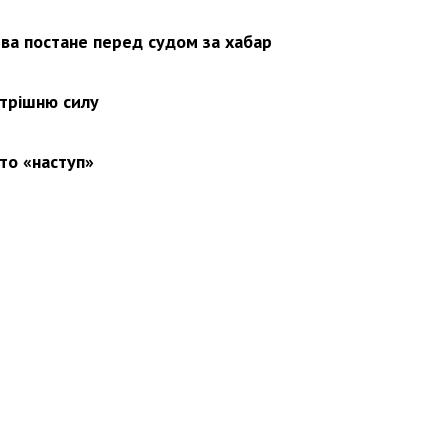
ва постане перед судом за хабар
утрішню силу
то «наступ»