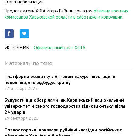
плана мобилизации.
Председатель ХОГА Игорь Райнин при этом
обвинил военных
комиссаров Харьковской области в саботаже и коррупции
.
ИСТОЧНИК:
Официальный сайт ХОГА
Материалы по теме:
Платформа розвитку з Антоном Бахур: інвестиція в
покоління, яке відбудує країну
22 декабря 2025
Будувати під обстрілами: як Харківський національний
університет міського господарства відновлюється після
24 ударів
29 сентября 2025
Правоохоронці показали руйнівні наслідки російських
обстрілів у Харківській області