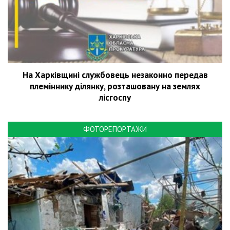
На Харківщині службовець незаконно передав
племіннику ділянку, розташовану на землях
лісгоспу
ФОТОРЕПОРТАЖИ