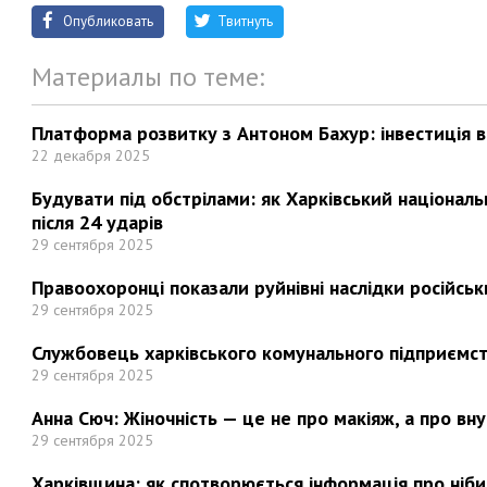
Опубликовать
Твитнуть
Материалы по теме:
Платформа розвитку з Антоном Бахур: інвестиція в 
22 декабря 2025
Будувати під обстрілами: як Харківський націонал
після 24 ударів
29 сентября 2025
Правоохоронці показали руйнівні наслідки російськи
29 сентября 2025
Службовець харківського комунального підприємст
29 сентября 2025
Анна Сюч: Жіночність — це не про макіяж, а про вн
29 сентября 2025
Харківщина: як спотворюється інформація про ніби