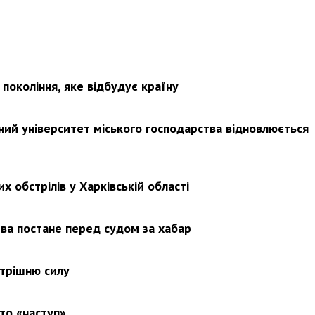
покоління, яке відбудує країну
ьний університет міського господарства відновлюється
х обстрілів у Харківській області
ва постане перед судом за хабар
утрішню силу
то «наступ»