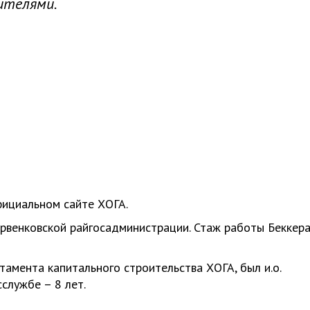
ителями.
ициальном сайте ХОГА.
рвенковской райгосадминистрации. Стаж работы Беккера
амента капитального строительства ХОГА, был и.о.
службе – 8 лет.