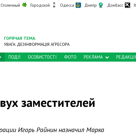
Столичный
Городской
Одесса
Днепр
Донбасс
Х
ГОРЯЧАЯ ТЕМА:
УВАГА: ДЕЗІНФОРМАЦІЯ АГРЕСОРА
ПОДІЇ
ОСОБИСТОСТІ
ФОТО
РЕКЛАМА
РЕДАКЦІ
двух заместителей
рации Игорь Райнин назначил Марка