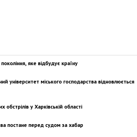
покоління, яке відбудує країну
ьний університет міського господарства відновлюється
х обстрілів у Харківській області
ва постане перед судом за хабар