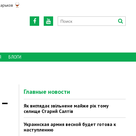
арьков
Я
БЛОГИ
Главные новости
 –
Як виглядає звільнене майже рік тому
селище Старий Салтів
Украинская армия весной будет готова к
наступлению