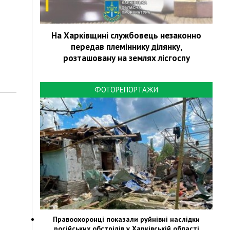
На Харківщині службовець незаконно
передав племіннику ділянку,
розташовану на землях лісгоспу
ФОТОРЕПОРТАЖИ
Правоохоронці показали руйнівні наслідки
російських обстрілів у Харківській області