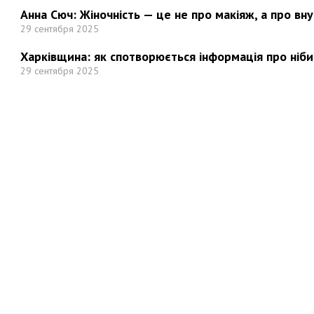
Анна Сюч: Жіночність — це не про макіяж, а про вн
29 сентября 2025
Харківщина: як спотворюється інформація про ніби
29 сентября 2025
Но
Мы в социальных сетях: