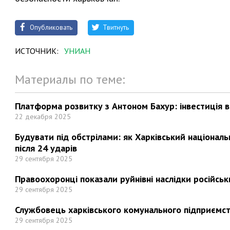
Опубликовать
Твитнуть
ИСТОЧНИК:
УНИАН
Материалы по теме:
Платформа розвитку з Антоном Бахур: інвестиція в 
22 декабря 2025
Будувати під обстрілами: як Харківський націонал
після 24 ударів
29 сентября 2025
Правоохоронці показали руйнівні наслідки російськи
29 сентября 2025
Службовець харківського комунального підприємст
29 сентября 2025