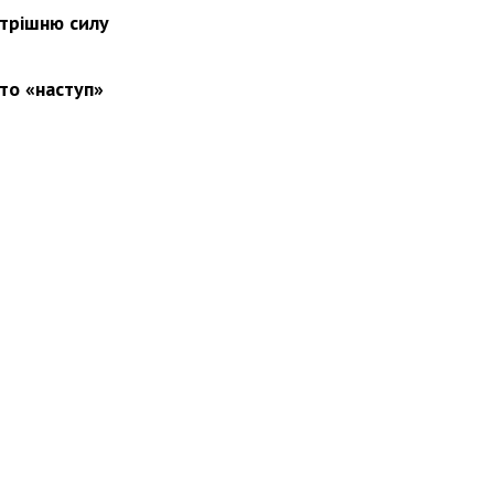
утрішню силу
то «наступ»
вини
Події
Особистості
Фото
Реклама
Редакція
Б
Новости Украины: события, политика, экономика, общество, в мире
© Dozor.UA