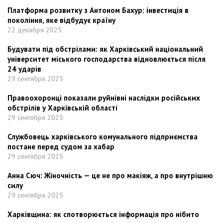
Платформа розвитку з Антоном Бахур: інвестиція в
покоління, яке відбудує країну
22 декабря 2025
Будувати під обстрілами: як Харківський національний
університет міського господарства відновлюється після
24 ударів
29 сентября 2025
Правоохоронці показали руйнівні наслідки російських
обстрілів у Харківській області
29 сентября 2025
Службовець харківського комунального підприємства
постане перед судом за хабар
29 сентября 2025
Анна Сюч: Жіночність — це не про макіяж, а про внутрішню
силу
29 сентября 2025
Харківщина: як спотворюється інформація про нібито