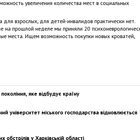
зможность увеличения количества мест в социальных
 для взрослых, для детей-инвалидов практически нет.
е на прошлой неделе мы приняли 20 психоневрологичес
ые места. Ищем возможность покупки новых кроватей,
покоління, яке відбудує країну
ьний університет міського господарства відновлюється
х обстрілів у Харківській області