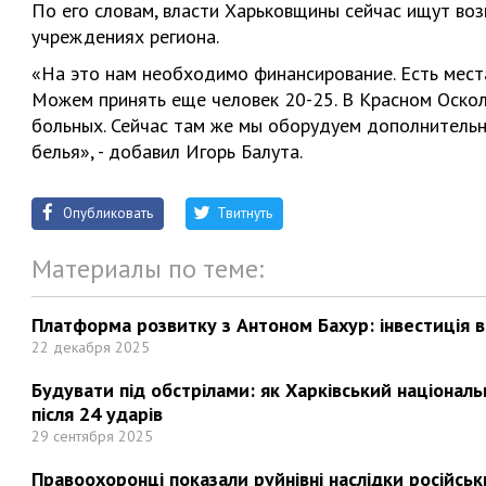
По его словам, власти Харьковщины сейчас ищут во
учреждениях региона.
«На это нам необходимо финансирование. Есть места
Можем принять еще человек 20-25. В Красном Оскол
больных. Сейчас там же мы оборудуем дополнительн
белья», - добавил Игорь Балута.
Опубликовать
Твитнуть
Материалы по теме:
Платформа розвитку з Антоном Бахур: інвестиція в 
22 декабря 2025
Будувати під обстрілами: як Харківський націонал
після 24 ударів
29 сентября 2025
Правоохоронці показали руйнівні наслідки російськи