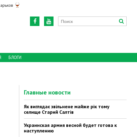
арьков
Я
БЛОГИ
Главные новости
Як виглядає звільнене майже рік тому
селище Старий Салтів
Украинская армия весной будет готова к
наступлению