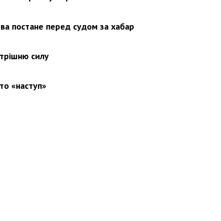
ва постане перед судом за хабар
утрішню силу
то «наступ»