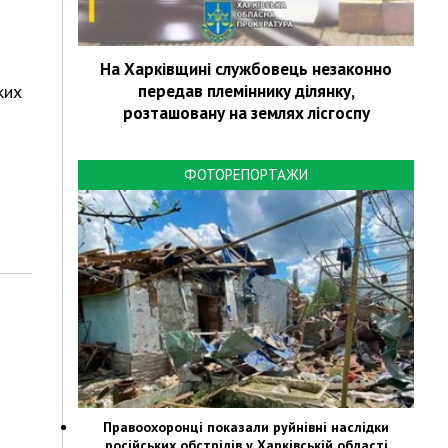
На Харківщині службовець незаконно
ких
передав племіннику ділянку,
розташовану на землях лісгоспу
ФОТОРЕПОРТАЖИ
Правоохоронці показали руйнівні наслідки
російських обстрілів у Харківській області