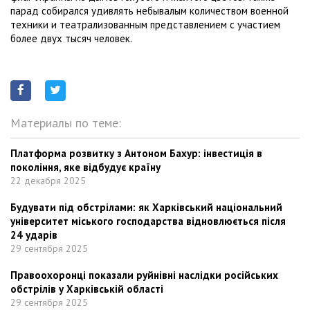
парад собирался удивлять небывалым количеством военной
техники и театрализованным представлением с участием
более двух тысяч человек.
Материалы по теме:
Платформа розвитку з Антоном Бахур: інвестиція в
покоління, яке відбудує країну
22 декабря 2025
Будувати під обстрілами: як Харківський національний
університет міського господарства відновлюється після
24 ударів
29 сентября 2025
Правоохоронці показали руйнівні наслідки російських
обстрілів у Харківській області
29 сентября 2025