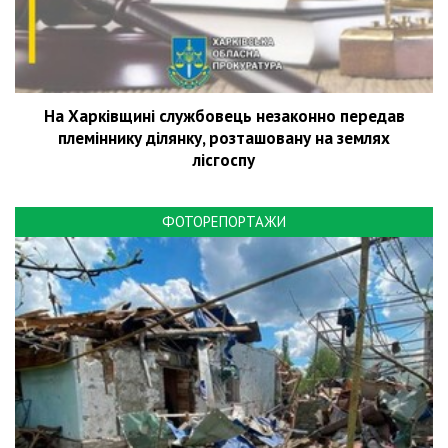
На Харківщині службовець незаконно передав
племіннику ділянку, розташовану на землях
лісгоспу
ФОТОРЕПОРТАЖИ