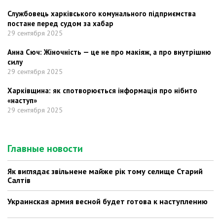
Службовець харківського комунального підприємства
постане перед судом за хабар
29 сентября 2025
Анна Сюч: Жіночність — це не про макіяж, а про внутрішню
силу
29 сентября 2025
Харківщина: як спотворюється інформація про нібито
«наступ»
29 сентября 2025
Главные новости
Як виглядає звільнене майже рік тому селище Старий
Салтів
Украинская армия весной будет готова к наступлению