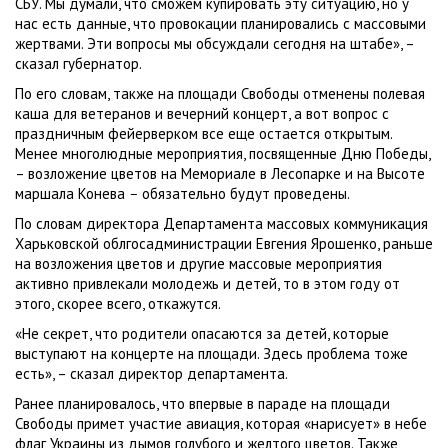
СБУ. Мы думали, что сможем купировать эту ситуацию, но у
нас есть данные, что провокации планировались с массовыми
жертвами. Эти вопросы мы обсуждали сегодня на штабе», –
сказал губернатор.
По его словам, также на площади Свободы отменены полевая
каша для ветеранов и вечерний концерт, а вот вопрос с
праздничным фейерверком все еще остается открытым.
Менее многолюдные мероприятия, посвященные Дню Победы,
– возложение цветов на Мемориале в Лесопарке и на Высоте
маршала Конева
–
обязательно будут проведены.
По словам директора Департамента массовых коммуникация
Харьковской облгосадминистрации Евгения Ярошенко, раньше
на возложения цветов и другие массовые мероприятия
активно привлекали молодежь и детей, то в этом году от
этого, скорее всего, откажутся.
«Не секрет, что родители опасаются за детей, которые
выступают на концерте на площади. Здесь проблема тоже
есть», – сказал директор департамента.
Ранее планировалось, что впервые в параде на площади
Свободы примет участие авиация, которая «нарисует» в небе
флаг Украины из дымов голубого и желтого цветов. Также