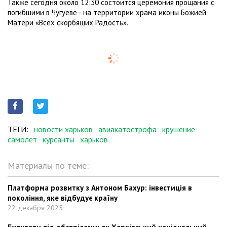
Также сегодня около 12:30 состоится церемония прощания с
погибшими в Чугуеве - на территории храма иконы Божией
Матери «Всех скорбящих Радость».
ТЕГИ:
новости харьков
авиакатострофа
крушение
самолет
курсанты
харьков
Материалы по теме:
Платформа розвитку з Антоном Бахур: інвестиція в
покоління, яке відбудує країну
22 декабря 2025