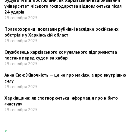
Будувати під обстрілами: як Харківський національний
університет міського господарства відновлюється після
24 ударів
29 сентября 2025
Правоохоронці показали руйнівні наслідки російських
обстрілів у Харківській області
29 сентября 2025
Службовець харківського комунального підприємства
постане перед судом за хабар
29 сентября 2025
Анна Сюч: Жіночність — це не про макіяж, а про внутрішню
силу
29 сентября 2025
Харківщина: як спотворюється інформація про нібито
«наступ»
29 сентября 2025