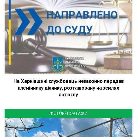
На Харківщині службовець незаконно передав
племіннику ділянку, розташовану на землях
лісгоспу
ФОТОРЕПОРТАЖИ