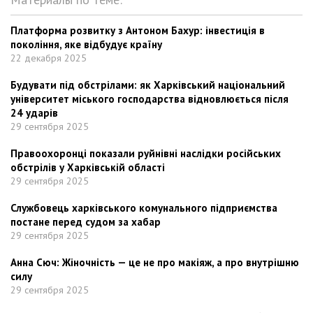
Платформа розвитку з Антоном Бахур: інвестиція в
покоління, яке відбудує країну
22 декабря 2025
Будувати під обстрілами: як Харківський національний
університет міського господарства відновлюється після
24 ударів
29 сентября 2025
Правоохоронці показали руйнівні наслідки російських
обстрілів у Харківській області
29 сентября 2025
Службовець харківського комунального підприємства
постане перед судом за хабар
29 сентября 2025
Анна Сюч: Жіночність — це не про макіяж, а про внутрішню
силу
29 сентября 2025