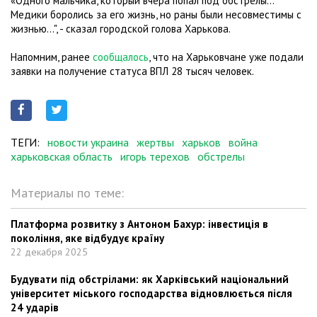
«Одного мальчика, который вчера попал под обстрелы…
Медики боролись за его жизнь, но раны были несовместимы с
жизнью…", - сказал городской голова Харькова.
Напомним, ранее
сообщалось
, что на Харьковчане уже подали
заявки на получение статуса ВПЛ 28 тысяч человек.
ТЕГИ:
новости украина
жертвы
харьков
война
харьковская область
игорь терехов
обстрелы
Материалы по теме:
Платформа розвитку з Антоном Бахур: інвестиція в
покоління, яке відбудує країну
22 декабря 2025
Будувати під обстрілами: як Харківський національний
університет міського господарства відновлюється після
24 ударів