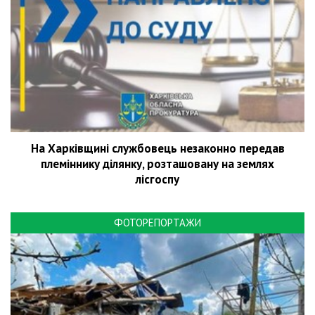
На Харківщині службовець незаконно передав
племіннику ділянку, розташовану на землях
лісгоспу
ФОТОРЕПОРТАЖИ