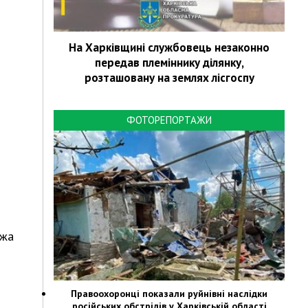
На Харківщині службовець незаконно
передав племіннику ділянку,
розташовану на землях лісгоспу
ФОТОРЕПОРТАЖИ
ажа
Правоохоронці показали руйнівні наслідки
російських обстрілів у Харківській області