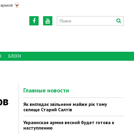
арьков
Я
БЛОГИ
Главные новости
ов
Як виглядає звільнене майже рік тому
селище Старий Салтів
Украинская армия весной будет готова к
наступлению