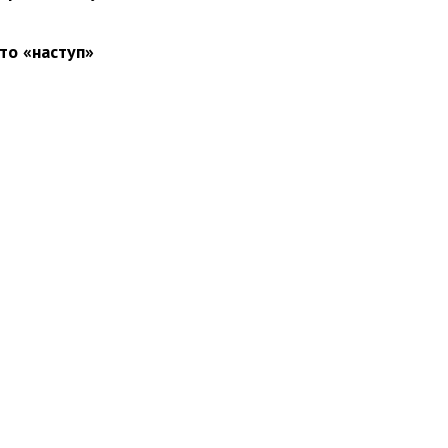
то «наступ»
вини
Події
Особистості
Фото
Реклама
Редакція
Б
Новости Украины: события, политика, экономика, общество, в мире
© Dozor.UA
© 2006—2022 Медиагруппа «Дозоры»