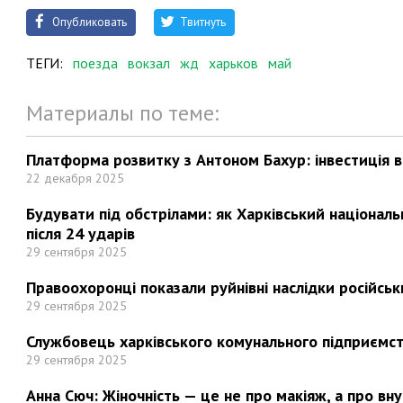
Опубликовать
Твитнуть
ТЕГИ:
поезда
вокзал
жд
харьков
май
Материалы по теме:
Платформа розвитку з Антоном Бахур: інвестиція в 
22 декабря 2025
Будувати під обстрілами: як Харківський націонал
після 24 ударів
29 сентября 2025
Правоохоронці показали руйнівні наслідки російськи
29 сентября 2025
Службовець харківського комунального підприємст
29 сентября 2025
Анна Сюч: Жіночність — це не про макіяж, а про вн