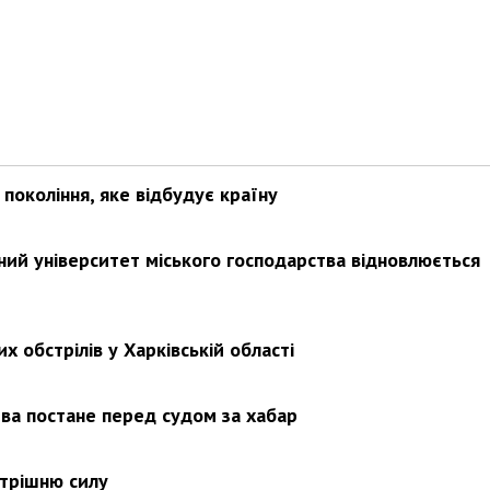
покоління, яке відбудує країну
ьний університет міського господарства відновлюється
х обстрілів у Харківській області
ва постане перед судом за хабар
утрішню силу