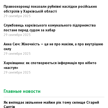
Правоохоронці показали руйнівні наслідки російських
обстрілів у Харківській області
29 сентября 2025
Службовець харківського комунального підприємства
постане перед судом за хабар
29 сентября 2025
Анна Сюч: Жіночність — це не про макіяж, а про внутрішню
силу
29 сентября 2025
Харківщина: як спотворюється інформація про нібито
«наступ»
29 сентября 2025
Главные новости
Як виглядає звільнене майже рік тому селище Старий
Салтів