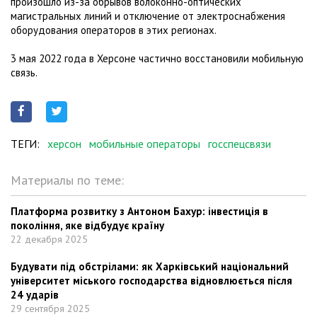
произошло из-за обрывов волоконно-оптических
магистральных линий и отключение от электроснабжения
оборудования операторов в этих регионах.
3 мая 2022 года в Херсоне частично восстановили мобильную
связь.
ТЕГИ:
херсон
мобильные операторы
госспецсвязи
Материалы по теме:
Платформа розвитку з Антоном Бахур: інвестиція в
покоління, яке відбудує країну
22 декабря 2025
Будувати під обстрілами: як Харківський національний
університет міського господарства відновлюється після
24 ударів
29 сентября 2025