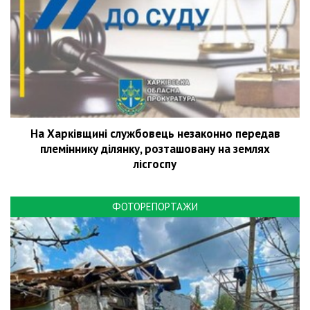
На Харківщині службовець незаконно передав
племіннику ділянку, розташовану на землях
лісгоспу
ФОТОРЕПОРТАЖИ