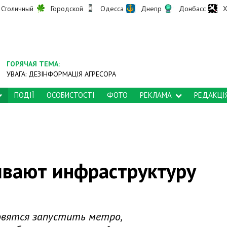
Столичный
Городской
Одесса
Днепр
Донбасс
Х
ГОРЯЧАЯ ТЕМА:
УВАГА: ДЕЗІНФОРМАЦІЯ АГРЕСОРА
ПОДІЇ
ОСОБИСТОСТІ
ФОТО
РЕКЛАМА
РЕДАКЦІ
ивают инфраструктуру
овятся запустить метро,