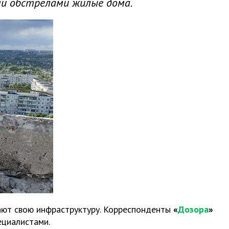
и обстрелами жилые дома.
ают свою инфраструктуру. Корреспонденты
«
Дозора
»
ециалистами.