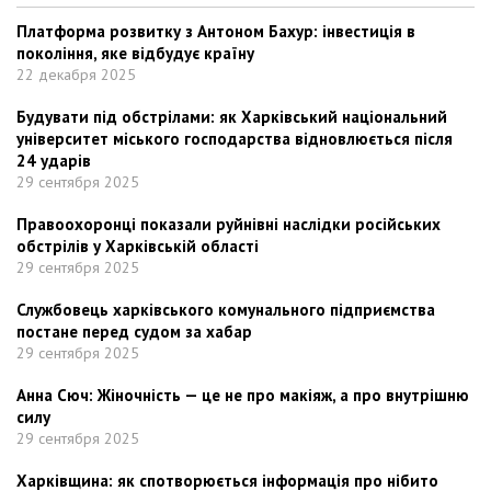
Платформа розвитку з Антоном Бахур: інвестиція в
покоління, яке відбудує країну
22 декабря 2025
Будувати під обстрілами: як Харківський національний
університет міського господарства відновлюється після
24 ударів
29 сентября 2025
Правоохоронці показали руйнівні наслідки російських
обстрілів у Харківській області
29 сентября 2025
Службовець харківського комунального підприємства
постане перед судом за хабар
29 сентября 2025
Анна Сюч: Жіночність — це не про макіяж, а про внутрішню
силу
29 сентября 2025
Харківщина: як спотворюється інформація про нібито