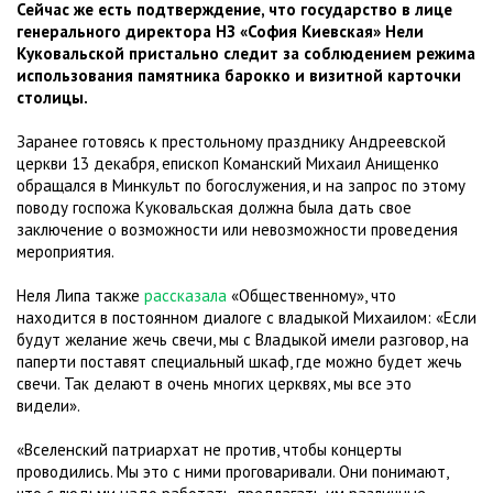
Сейчас же есть подтверждение, что государство в лице
генерального директора НЗ «София Киевская» Нели
Куковальской пристально следит за соблюдением режима
использования памятника барокко и визитной карточки
столицы.
Заранее готовясь к престольному празднику Андреевской
церкви 13 декабря, епископ Команский Михаил Анищенко
обращался в Минкульт по богослужения, и на запрос по этому
поводу госпожа Куковальская должна была дать свое
заключение о возможности или невозможности проведения
мероприятия.
Неля Липа также
рассказала
«Общественному», что
находится в постоянном диалоге с владыкой Михаилом: «Если
будут желание жечь свечи, мы с Владыкой имели разговор, на
паперти поставят специальный шкаф, где можно будет жечь
свечи. Так делают в очень многих церквях, мы все это
видели».
«Вселенский патриархат не против, чтобы концерты
проводились. Мы это с ними проговаривали. Они понимают,