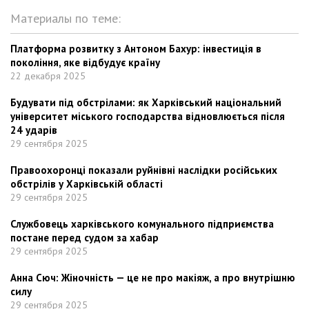
Материалы по теме:
Платформа розвитку з Антоном Бахур: інвестиція в
покоління, яке відбудує країну
22 декабря 2025
Будувати під обстрілами: як Харківський національний
університет міського господарства відновлюється після
24 ударів
29 сентября 2025
Правоохоронці показали руйнівні наслідки російських
обстрілів у Харківській області
29 сентября 2025
Службовець харківського комунального підприємства
постане перед судом за хабар
29 сентября 2025
Анна Сюч: Жіночність — це не про макіяж, а про внутрішню
силу
29 сентября 2025