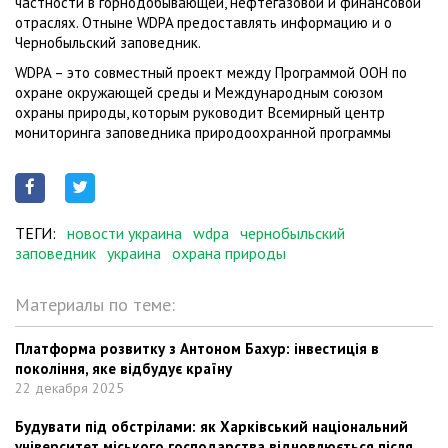
частности в горнодобывающей, нефтегазовой и финансовой
отраслях. Отныне WDPA предоставлять информацию и о
Чернобыльский заповедник.
WDPA – это совместный проект между Программой ООН по
охране окружающей среды и Международным союзом
охраны природы, которым руководит Всемирный центр
мониторинга заповедника природоохранной программы
ТЕГИ:
новости украина
wdpa
чернобыльский
заповедник
украина
охрана природы
Материалы по теме:
Платформа розвитку з Антоном Бахур: інвестиція в
покоління, яке відбудує країну
22 декабря 2025
Будувати під обстрілами: як Харківський національний
університет міського господарства відновлюється після