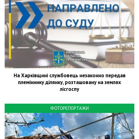
На Харківщині службовець незаконно передав
племіннику ділянку, розташовану на землях
лісгоспу
ФОТОРЕПОРТАЖИ