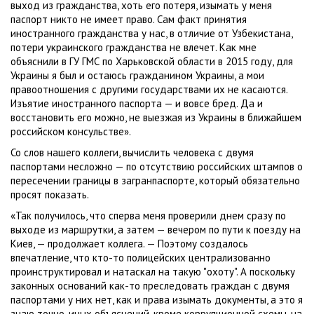
выход из гражданства, хоть его потеря, изымать у меня
паспорт никто не имеет право. Сам факт принятия
иностранного гражданства у нас, в отличие от Узбекистана,
потери украинского гражданства не влечет. Как мне
объяснили в ГУ ГМС по Харьковской области в 2015 году, для
Украины я был и остаюсь гражданином Украины, а мои
правоотношения с другими государствами их не касаются.
Изъятие иностранного паспорта — и вовсе бред. Да и
восстановить его можно, не выезжая из Украины в ближайшем
российском консульстве».
Со слов нашего коллеги, вычислить человека с двумя
паспортами несложно — по отсутствию российских штампов о
пересечении границы в загранпаспорте, который обязательно
просят показать.
«Так получилось, что сперва меня проверили днем сразу по
выходе из маршрутки, а затем — вечером по пути к поезду на
Киев, — продолжает коллега. — Поэтому создалось
впечатление, что кто-то полицейских централизованно
проинструктировал и натаскал на такую "охоту". А поскольку
законных оснований как-то преследовать граждан с двумя
паспортами у них нет, как и права изымать документы, а это я
знаю точно, иных объяснений, кроме коррупционной схемы, на