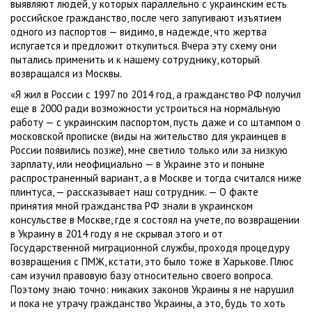
выявляют людей, у которых параллельно с украинским есть
российское гражданство, после чего запугивают изъятием
одного из паспортов — видимо, в надежде, что жертва
испугается и предложит откупиться. Вчера эту схему они
пытались применить и к нашему сотруднику, который
возвращался из Москвы.
«Я жил в России с 1997 по 2014 год, а гражданство РФ получил
еще в 2000 ради возможности устроиться на нормальную
работу — с украинским паспортом, пусть даже и со штампом о
московской прописке (виды на жительство для украинцев в
России появились позже), мне светило только или за низкую
зарплату, или неофициально — в Украине это и поныне
распространенный вариант, а в Москве и тогда считался ниже
плинтуса, — рассказывает наш сотрудник. — О факте
принятия мной гражданства РФ знали в украинском
консульстве в Москве, где я состоял на учете, по возвращении
в Украину в 2014 году я не скрывал этого и от
Государственной миграционной службы, проходя процедуру
возвращения с ПМЖ, кстати, это было тоже в Харькове. Плюс
сам изучил правовую базу относительно своего вопроса.
Поэтому знаю точно: никаких законов Украины я не нарушил
и пока не утрачу гражданство Украины, а это, будь то хоть