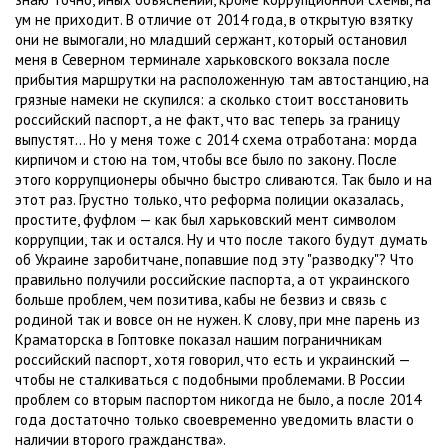
ум не приходит. В отличие от 2014 года, в открытую взятку
они не вымогали, но младший сержант, который остановил
меня в Северном терминале харьковского вокзала после
прибытия маршрутки на расположенную там автостанцию, на
грязные намеки не скупился: а сколько стоит восстановить
российский паспорт, а не факт, что вас теперь за границу
выпустят... Но у меня тоже с 2014 схема отработана: морда
кирпичом и стою на том, чтобы все было по закону. После
этого коррупционеры обычно быстро сливаются. Так было и на
этот раз. Грустно только, что реформа полиции оказалась,
простите, фуфлом — как был харьковский мент символом
коррупции, так и остался. Ну и что после такого будут думать
об Украине заробитчане, попавшие под эту "разводку"? Что
правильно получили российские паспорта, а от украинского
больше проблем, чем позитива, кабы не безвиз и связь с
родиной так и вовсе он не нужен. К слову, при мне парень из
Краматорска в Гоптовке показал нашим пограничникам
российский паспорт, хотя говорил, что есть и украинский —
чтобы не сталкиваться с подобными проблемами. В России
проблем со вторым паспортом никогда не было, а после 2014
года достаточно только своевременно уведомить власти о
наличии второго гражданства».