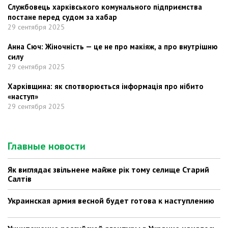
Службовець харківського комунального підприємства
постане перед судом за хабар
29 сентября 2025
Анна Сюч: Жіночність — це не про макіяж, а про внутрішню
силу
29 сентября 2025
Харківщина: як спотворюється інформація про нібито
«наступ»
29 сентября 2025
Главные новости
Як виглядає звільнене майже рік тому селище Старий
Салтів
Украинская армия весной будет готова к наступлению