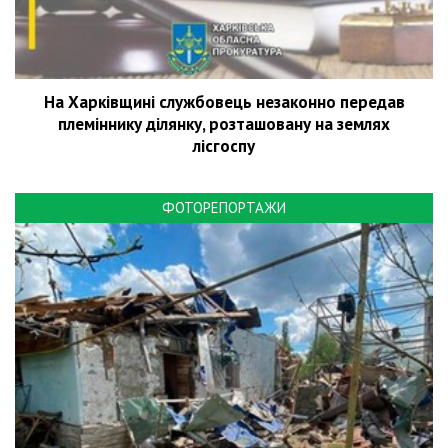
На Харківщині службовець незаконно передав
племіннику ділянку, розташовану на землях
лісгоспу
ФОТОРЕПОРТАЖИ