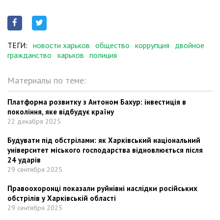
ТЕГИ:
новости харьков
общество
коррупция
двойное
гражданство
харьков
полиция
Материалы по теме:
Платформа розвитку з Антоном Бахур: інвестиція в
покоління, яке відбудує країну
22 декабря 2025
Будувати під обстрілами: як Харківський національний
університет міського господарства відновлюється після
24 ударів
29 сентября 2025
Правоохоронці показали руйнівні наслідки російських
обстрілів у Харківській області
29 сентября 2025