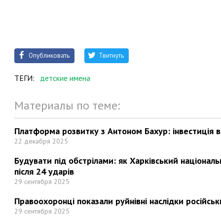
Опубликовать
Твитнуть
ТЕГИ:
детские имена
Материалы по теме:
Платформа розвитку з Антоном Бахур: інвестиція в 
22 декабря 2025
Будувати під обстрілами: як Харківський націонал
після 24 ударів
29 сентября 2025
Правоохоронці показали руйнівні наслідки російськи
29 сентября 2025