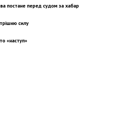
ва постане перед судом за хабар
утрішню силу
то «наступ»
вини
Події
Особистості
Фото
Реклама
Редакція
Б