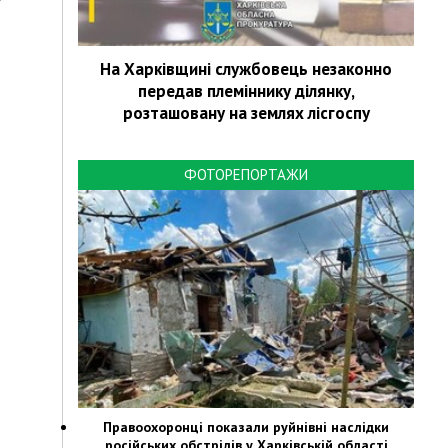
На Харківщині службовець незаконно
передав племіннику ділянку,
розташовану на землях лісгоспу
ФОТОРЕПОРТАЖИ
Правоохоронці показали руйнівні наслідки
російських обстрілів у Харківській області