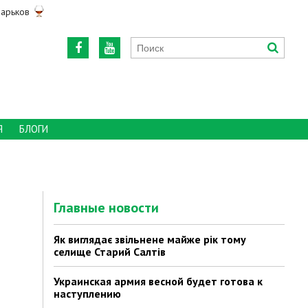
арьков
Я
БЛОГИ
Главные новости
Як виглядає звільнене майже рік тому
селище Старий Салтів
Украинская армия весной будет готова к
наступлению