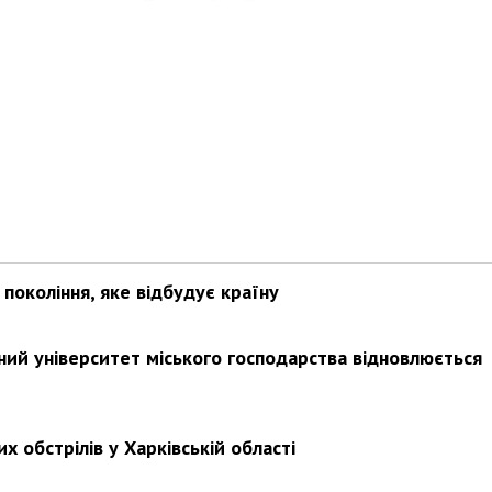
покоління, яке відбудує країну
ьний університет міського господарства відновлюється
х обстрілів у Харківській області