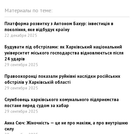
Материалы по теме:
Платформа розвитку з Антоном Бахур: інвестиція в
покоління, яке відбудує країну
22 декабря 2025
Будувати під обстрілами: як Харківський національний
університет міського господарства відновлюється після
24 ударів
29 сентября 2025
Правоохоронці показали руйнівні наслідки російських
обстрілів у Харківській області
29 сентября 2025
Службовець харківського комунального підприємства
постане перед судом за хабар
29 сентября 2025
Анна Сюч: Жіночність — це не про макіяж, а про внутрішню
силу