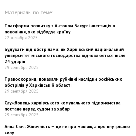
Материалы по теме:
Платформа розвитку з Антоном Бахур: інвестиція в
покоління, яке відбудує країну
22 декабря 2025
Будувати під обстрілами: як Харківський національний
університет міського господарства відновлюється після
24 ударів
29 сентября 2025
Правоохоронці показали руйнівні наслідки російських
обстрілів у Харківській області
29 сентября 2025
Службовець харківського комунального підприємства
постане перед судом за хабар
29 сентября 2025
Анна Сюч: Жіночність — це не про макіяж, а про внутрішню
силу