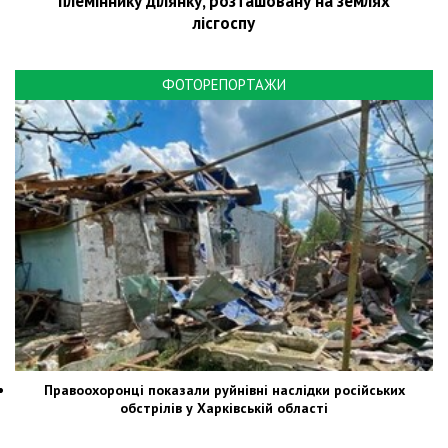
племіннику ділянку, розташовану на землях
лісгоспу
ФОТОРЕПОРТАЖИ
Правоохоронці показали руйнівні наслідки російських
обстрілів у Харківській області