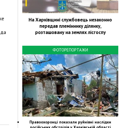
же
На Харківщині службовець незаконно
передав племіннику ділянку,
ода
розташовану на землях лісгоспу
ФОТОРЕПОРТАЖИ
Правоохоронці показали руйнівні наслідки
російських обстрілів у Харківській області