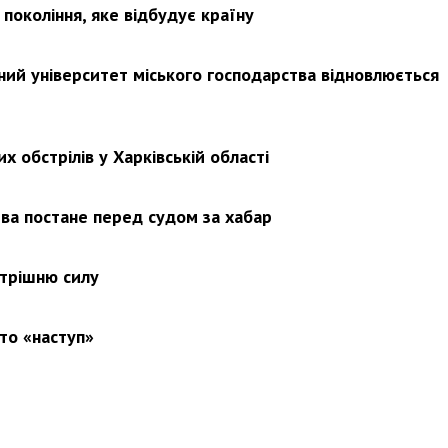
покоління, яке відбудує країну
ьний університет міського господарства відновлюється
х обстрілів у Харківській області
ва постане перед судом за хабар
утрішню силу
то «наступ»