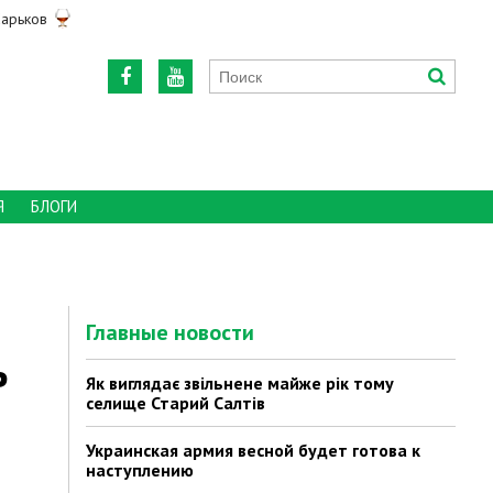
арьков
Я
БЛОГИ
Главные новости
ь
Як виглядає звільнене майже рік тому
селище Старий Салтів
Украинская армия весной будет готова к
наступлению