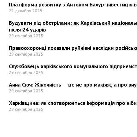
Платформа розвитку з Антоном Бахур: інвестиція в 
22 декабря 2025
Будувати під обстрілами: як Харківський націонал
після 24 ударів
29 сентября 2025
Правоохоронці показали руйнівні наслідки російськи
29 сентября 2025
Службовець харківського комунального підприємст
29 сентября 2025
Анна Сюч: Жіночність — це не про макіяж, а про вн
29 сентября 2025
Харківщина: як спотворюється інформація про ніби
29 сентября 2025