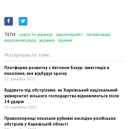
ТЕГИ:
новости украина
законопроект
легализация
верховная рада
украина
оружие
Материалы по теме:
Платформа розвитку з Антоном Бахур: інвестиція в
покоління, яке відбудує країну
22 декабря 2025
Будувати під обстрілами: як Харківський національний
університет міського господарства відновлюється після
24 ударів
29 сентября 2025
Правоохоронці показали руйнівні наслідки російських
обстрілів у Харківській області