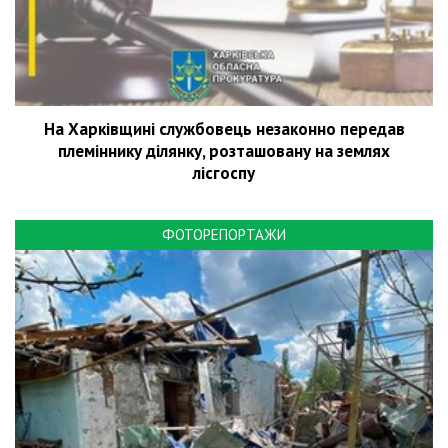
На Харківщині службовець незаконно передав
племіннику ділянку, розташовану на землях
лісгоспу
ФОТОРЕПОРТАЖИ