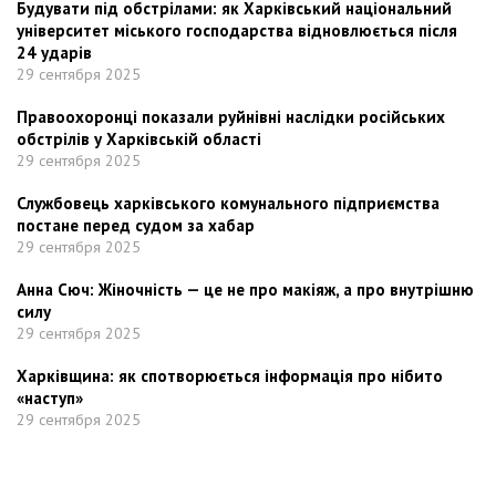
Будувати під обстрілами: як Харківський національний
університет міського господарства відновлюється після
24 ударів
29 сентября 2025
Правоохоронці показали руйнівні наслідки російських
обстрілів у Харківській області
29 сентября 2025
Службовець харківського комунального підприємства
постане перед судом за хабар
29 сентября 2025
Анна Сюч: Жіночність — це не про макіяж, а про внутрішню
силу
29 сентября 2025
Харківщина: як спотворюється інформація про нібито
«наступ»
29 сентября 2025