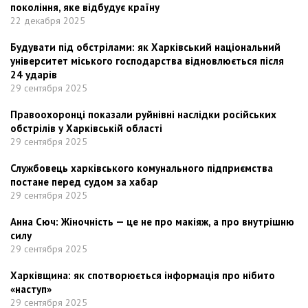
покоління, яке відбудує країну
22 декабря 2025
Будувати під обстрілами: як Харківський національний
університет міського господарства відновлюється після
24 ударів
29 сентября 2025
Правоохоронці показали руйнівні наслідки російських
обстрілів у Харківській області
29 сентября 2025
Службовець харківського комунального підприємства
постане перед судом за хабар
29 сентября 2025
Анна Сюч: Жіночність — це не про макіяж, а про внутрішню
силу
29 сентября 2025
Харківщина: як спотворюється інформація про нібито
«наступ»
29 сентября 2025