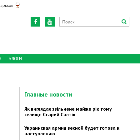
арьков
Я
БЛОГИ
Главные новости
Як виглядає звільнене майже рік тому
селище Старий Салтів
Украинская армия весной будет готова к
наступлению