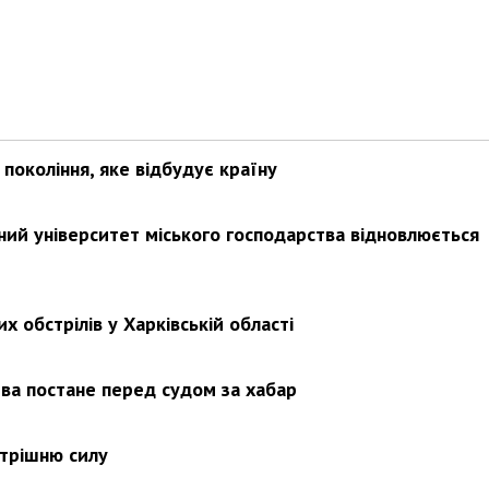
покоління, яке відбудує країну
ьний університет міського господарства відновлюється
х обстрілів у Харківській області
ва постане перед судом за хабар
утрішню силу