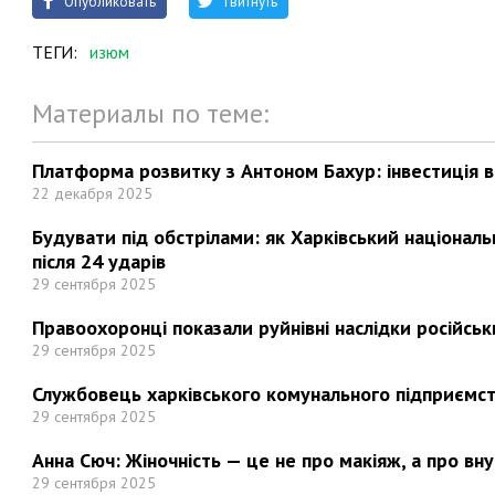
Опубликовать
Твитнуть
ТЕГИ:
изюм
Материалы по теме:
Платформа розвитку з Антоном Бахур: інвестиція в 
22 декабря 2025
Будувати під обстрілами: як Харківський націонал
після 24 ударів
29 сентября 2025
Правоохоронці показали руйнівні наслідки російськи
29 сентября 2025
Службовець харківського комунального підприємст
29 сентября 2025
Анна Сюч: Жіночність — це не про макіяж, а про вн
29 сентября 2025