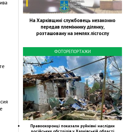
ива
На Харківщині службовець незаконно
передав племіннику ділянку,
розташовану на землях лісгоспу
ФОТОРЕПОРТАЖИ
те
ссия
е
Правоохоронці показали руйнівні наслідки
російських обстрілів у Харківській області